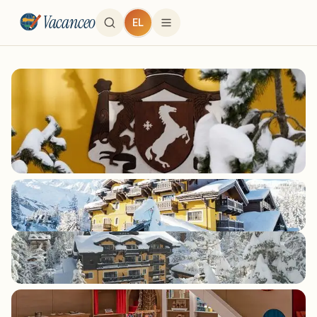
Vacanceo
EL