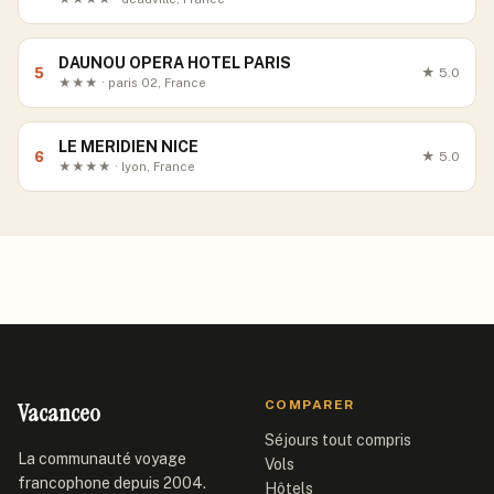
DAUNOU OPERA HOTEL PARIS
5
★
5.0
★★★ · paris 02, France
LE MERIDIEN NICE
6
★
5.0
★★★★ · lyon, France
Vacanceo
COMPARER
Séjours tout compris
La communauté voyage
Vols
francophone depuis 2004.
Hôtels