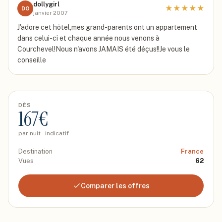
dollygirl
★
★
★
★
★
DO
janvier 2007
J'adore cet hôtel,mes grand-parents ont un appartement
dans celui-ci et chaque année nous venons à
Courchevel!Nous n'avons JAMAIS été déçus!!Je vous le
conseille
DÈS
167
€
par nuit · indicatif
Destination
France
Vues
62
Comparer les offres