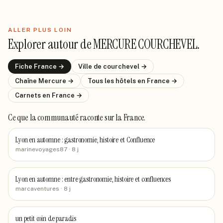
ALLER PLUS LOIN
Explorer autour de
MERCURE COURCHEVEL
.
Fiche
France
→
Ville de
courchevel
→
Chaîne
Mercure
→
Tous les hôtels
en France
→
Carnets
en France
→
Ce que la communauté raconte
sur la France
.
Lyon en automne : gastronomie, histoire et Confluence
marinevoyages87
· 8 j
Lyon en automne : entre gastronomie, histoire et confluences
marcaventures
· 8 j
un petit coin de paradis