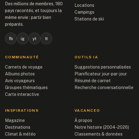
Des millions de membres, 180
Locations
pays racontés, et toujours la
Campings
même envie : partir bien
Stations de ski
préparés.
fb
ig
yt
tt
COMMUNAUTÉ
OUTILS IA
Carnets de voyage
Suggestions personnalisées
Albums photos
Planificateur jour-par-jour
Avis voyageurs
Résumé de carnet
Groupes thématiques
Recherche conversationnelle
Carte interactive
INSPIRATIONS
VACANCEO
Magazine
À propos
Destinations
Notre histoire (2004-2026)
Climat & météo
Classements & données