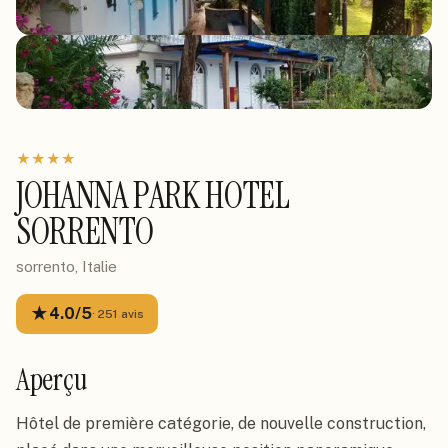
★
★
★
★
JOHANNA PARK HOTEL
SORRENTO
sorrento, Italie
★
4.0
/5
·
251
avis
Aperçu
Hôtel de première catégorie, de nouvelle construction, 