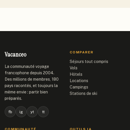
Vacanceo
COMPARER
Séjours tout compris
La communauté voyage
Vols
francophone depuis 2004.
Hôtels
Des millions de membres, 180
Locations
pays racontés, et toujours la
Campings
même envie : partir bien
Stations de ski
préparés.
fb
ig
yt
tt
COMMUNAUTÉ
OUTILS IA