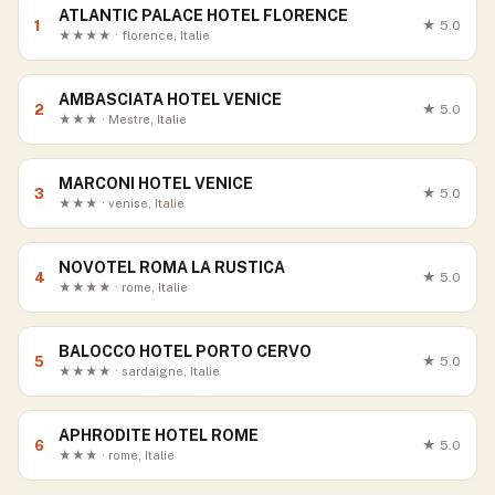
ATLANTIC PALACE HOTEL FLORENCE
1
★
5.0
★★★★ · florence, Italie
AMBASCIATA HOTEL VENICE
2
★
5.0
★★★ · Mestre, Italie
MARCONI HOTEL VENICE
3
★
5.0
★★★ · venise, Italie
NOVOTEL ROMA LA RUSTICA
4
★
5.0
★★★★ · rome, Italie
BALOCCO HOTEL PORTO CERVO
5
★
5.0
★★★★ · sardaigne, Italie
APHRODITE HOTEL ROME
6
★
5.0
★★★ · rome, Italie