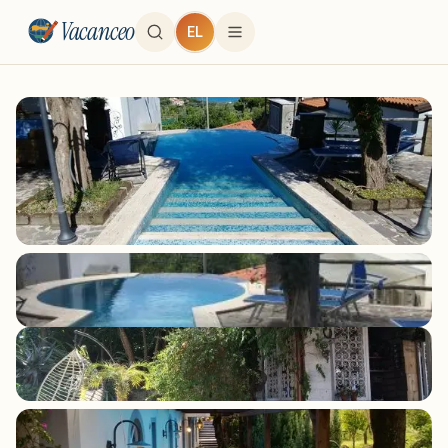
Vacanceo
EL