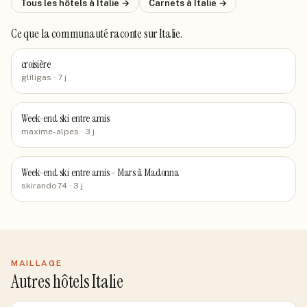
Tous les hôtels
à Italie
→
Carnets
à Italie
→
Ce que la communauté raconte
sur Italie
.
croisière
gliligas
· 7 j
Week-end ski entre amis
maxime-alpes
· 3 j
Week-end ski entre amis - Mars à Madonna
skirando74
· 3 j
MAILLAGE
Autres hôtels Italie