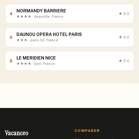
NORMANDY BARRIERE
4
★
5.0
★★★★ · deauville, France
DAUNOU OPERA HOTEL PARIS
5
★
5.0
★★★ · paris 02, France
LE MERIDIEN NICE
6
★
5.0
★★★★ · lyon, France
Vacanceo
COMPARER