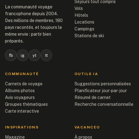
Séjours tout compris
La communauté voyage
Vols
francophone depuis 2004.
Hôtels
Des millions de membres, 180
Locations
pays racontés, et toujours la
Campings
même envie : partir bien
Stations de ski
préparés.
fb
ig
yt
tt
COMMUNAUTÉ
OUTILS IA
Carnets de voyage
Suggestions personnalisées
Albums photos
Planificateur jour-par-jour
Avis voyageurs
Résumé de carnet
Groupes thématiques
Recherche conversationnelle
Carte interactive
INSPIRATIONS
VACANCEO
Magazine
À propos