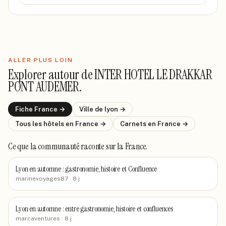
ALLER PLUS LOIN
Explorer autour de
INTER HOTEL LE DRAKKAR
PONT AUDEMER
.
Fiche
France
→
Ville de
lyon
→
Tous les hôtels
en France
→
Carnets
en France
→
Ce que la communauté raconte
sur la France
.
Lyon en automne : gastronomie, histoire et Confluence
marinevoyages87
· 8 j
Lyon en automne : entre gastronomie, histoire et confluences
marcaventures
· 8 j