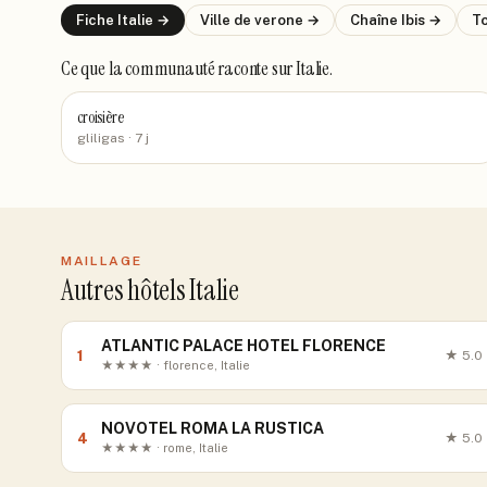
Fiche
Italie
→
Ville de
verone
→
Chaîne
Ibis
→
To
Ce que la communauté raconte
sur Italie
.
croisière
gliligas
· 7 j
MAILLAGE
Autres hôtels Italie
ATLANTIC PALACE HOTEL FLORENCE
1
★
5.0
★★★★ · florence, Italie
NOVOTEL ROMA LA RUSTICA
4
★
5.0
★★★★ · rome, Italie