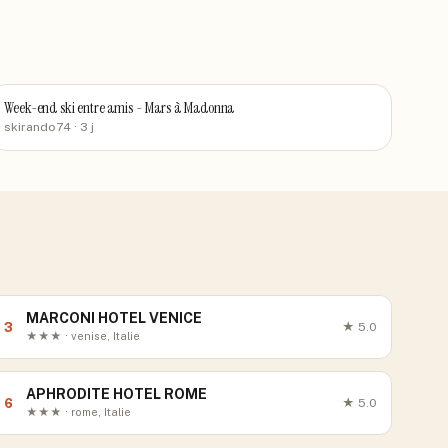
Week-end ski entre amis - Mars à Madonna
skirando74
· 3 j
MARCONI HOTEL VENICE
3
★
5.0
★★★ · venise, Italie
APHRODITE HOTEL ROME
6
★
5.0
★★★ · rome, Italie