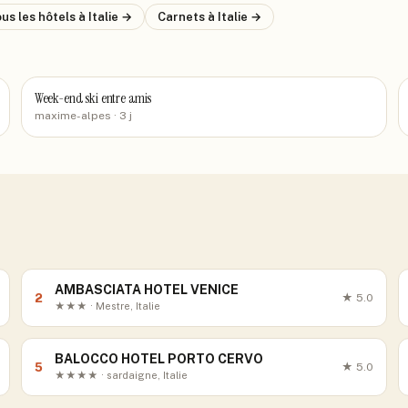
us les hôtels
à Italie
→
Carnets
à Italie
→
Week-end ski entre amis
maxime-alpes
· 3 j
AMBASCIATA HOTEL VENICE
2
★
5.0
★★★ · Mestre, Italie
BALOCCO HOTEL PORTO CERVO
5
★
5.0
★★★★ · sardaigne, Italie