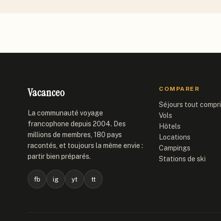
Vacanceo
COMPARER
Séjours tout compr
La communauté voyage
Vols
francophone depuis 2004. Des
Hôtels
millions de membres, 180 pays
Locations
racontés, et toujours la même envie :
Campings
partir bien préparés.
Stations de ski
fb
ig
yt
tt