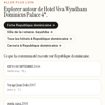
ALLER PLUS LOIN
Explorer autour de
Hotel Viva Wyndham
Dominicus Palace 4*
.
Fiche
Republique dominicaine
→
Ville de
la romana - bayahibe
→
Tous les hôtels
à Republique dominicaine
→
Carnets
à Republique dominicaine
→
Ce que la communauté raconte
sur Republique dominicaine
.
REP DOM SEPTEMBRE 2006
fan2roxy
· 15 j
Voyage Juan Dolio 2007
jess-y
· 7 j
punta cana 2005