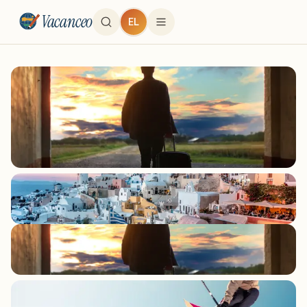
Vacanceo
EL