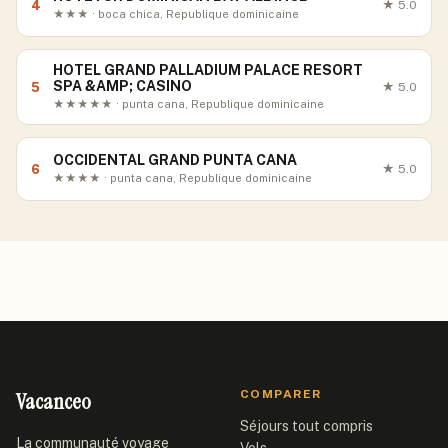
4
★
5.0
★★★ · boca chica, Republique dominicaine
HOTEL GRAND PALLADIUM PALACE RESORT
SPA &AMP; CASINO
5
★
5.0
★★★★★ · punta cana, Republique dominicaine
OCCIDENTAL GRAND PUNTA CANA
6
★
5.0
★★★★ · punta cana, Republique dominicaine
Vacanceo
COMPARER
Séjours tout compris
La communauté voyage