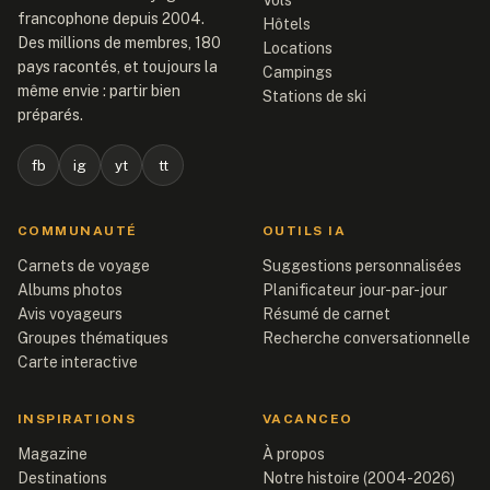
Vols
francophone depuis 2004.
Hôtels
Des millions de membres, 180
Locations
pays racontés, et toujours la
Campings
même envie : partir bien
Stations de ski
préparés.
fb
ig
yt
tt
COMMUNAUTÉ
OUTILS IA
Carnets de voyage
Suggestions personnalisées
Albums photos
Planificateur jour-par-jour
Avis voyageurs
Résumé de carnet
Groupes thématiques
Recherche conversationnelle
Carte interactive
INSPIRATIONS
VACANCEO
Magazine
À propos
Destinations
Notre histoire (2004-2026)