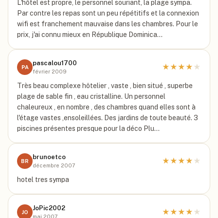
L'hôtel est propre, le personnel souriant, la plage sympa.
Par contre les repas sont un peu répétitifs et la connexion
wifi est franchement mauvaise dans les chambres. Pour le
prix, j'ai connu mieux en République Dominica…
pascalou1700
★
★
★
★
★
PA
février 2009
Très beau complexe hôtelier , vaste , bien situé , superbe
plage de sable fin , eau cristalline. Un personnel
chaleureux , en nombre , des chambres quand elles sont à
l'étage vastes ,ensoleillées. Des jardins de toute beauté. 3
piscines présentes presque pour la déco Plu…
brunoetco
★
★
★
★
★
BR
décembre 2007
hotel tres sympa
JoPic2002
★
★
★
★
★
JO
mai 2007