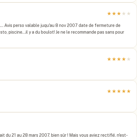
★
★
★
★
★
ts... Avis perso valable juqu'au 8 nov 2007 date de fermeture de
sto, piscine...il y a du boulot! Je ne le recommande pas sans pour
★
★
★
★
★
★
★
★
★
★
tait du 21 au 28 mars 2007, bien sûr ! Mais vous aviez rectifié, n'est-