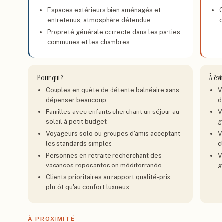
Espaces extérieurs bien aménagés et
entretenus, atmosphère détendue
Propreté générale correcte dans les parties
communes et les chambres
Pour qui ?
À évi
Couples en quête de détente balnéaire sans
V
dépenser beaucoup
d
Familles avec enfants cherchant un séjour au
V
soleil à petit budget
g
Voyageurs solo ou groupes d'amis acceptant
V
les standards simples
c
Personnes en retraite recherchant des
V
vacances reposantes en méditerranée
g
Clients prioritaires au rapport qualité-prix
plutôt qu'au confort luxueux
À PROXIMITÉ