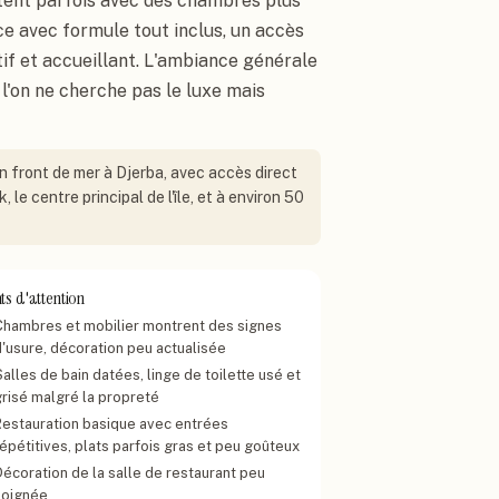
stent parfois avec des chambres plus
ce avec formule tout inclus, un accès
if et accueillant. L'ambiance générale
 l'on ne cherche pas le luxe mais
n front de mer à Djerba, avec accès direct
 le centre principal de l'île, et à environ 50
ts d'attention
Chambres et mobilier montrent des signes
d'usure, décoration peu actualisée
alles de bain datées, linge de toilette usé et
grisé malgré la propreté
Restauration basique avec entrées
épétitives, plats parfois gras et peu goûteux
Décoration de la salle de restaurant peu
soignée