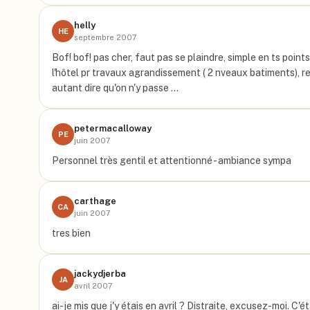
helly
HE
septembre 2007
Bof! bof! pas cher, faut pas se plaindre, simple en ts poin
l'hôtel pr travaux agrandissement ( 2 nveaux batiments), re
autant dire qu'on n'y passe …
petermacalloway
PE
juin 2007
Personnel très gentil et attentionné - ambiance sympa
carthage
CA
juin 2007
tres bien
jackydjerba
JA
avril 2007
ai-je mis que j'y étais en avril ? Distraite, excusez-moi. C'é