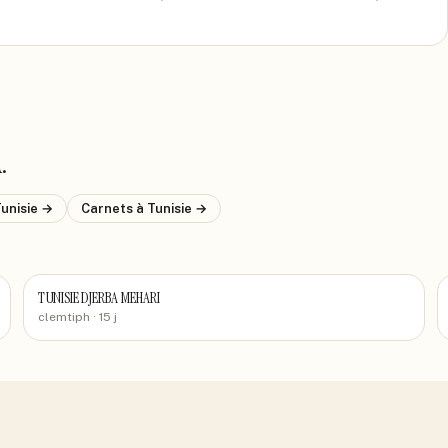
A
.
Tunisie
→
Carnets
à Tunisie
→
TUNISIE DJERBA MEHARI
clemtiph
· 15 j