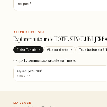
ce-pas ?
ALLER PLUS LOIN
Explorer autour de
HOTEL SUN CLUB DJERB
Fiche
Tunisie
→
Ville de
djerba
→
Tous les hôtels
à 
Ce que la communauté raconte
sur Tunisie
.
Voyage Djerba 2006
ninie91
· 7 j
MAILLAGE