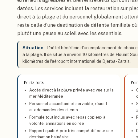
extérieurs agréables et bien entretenus qui contra
datées. Les services incluent la restauration sur pla
direct à la plage et du personnel globalement attent
reste celle d'une destination de détente familiale où
plutôt une pause au soleil avec les essentiels.
Situation :
L'hôtel bénéficie d'un emplacement de choix e
à la plage. Il se situe à environ 10 kilomètres de Houmt Souk,
kilomètres de l'aéroport international de Djerba-Zarzis.
Points forts
Poin
Accès direct à la plage privée avec vue sur la
mer Méditerranée
Personnel accueillant et serviable, réactif
S
aux demandes des clients
Formule tout inclus avec repas copieux à
volonté, animations en soirée
r
Rapport qualité-prix très compétitif pour une
destination balnéaire