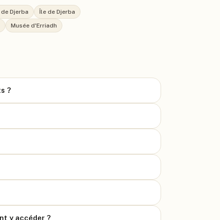
 de Djerba
Île de Djerba
Musée d'Erriadh
ts ?
nt y accéder ?