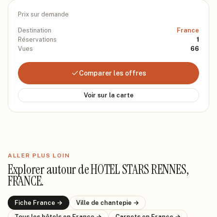
Prix sur demande
Destination
France
Réservations
1
Vues
66
Comparer les offres
Voir sur la carte
ALLER PLUS LOIN
Explorer autour de
HOTEL STARS RENNES,
FRANCE
.
Fiche
France
→
Ville de
chantepie
→
Tous les hôtels
en France
→
Carnets
en France
→