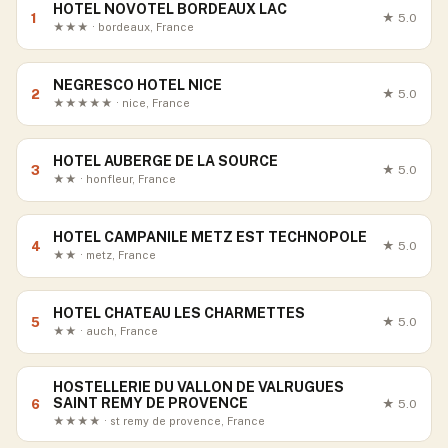
HOTEL NOVOTEL BORDEAUX LAC
1
★
5.0
★★★ · bordeaux, France
NEGRESCO HOTEL NICE
2
★
5.0
★★★★★ · nice, France
HOTEL AUBERGE DE LA SOURCE
3
★
5.0
★★ · honfleur, France
HOTEL CAMPANILE METZ EST TECHNOPOLE
4
★
5.0
★★ · metz, France
HOTEL CHATEAU LES CHARMETTES
5
★
5.0
★★ · auch, France
HOSTELLERIE DU VALLON DE VALRUGUES
SAINT REMY DE PROVENCE
6
★
5.0
★★★★ · st remy de provence, France