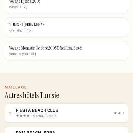
Voyage Djerba 2006
ninie91
· 7 j
TUNISIE DJERBA MEHARI
clemtiph
· 15 j
Voyage Monastir Octobre 2005 Hôtel Rosa Beach
yenolalyna
· 15 j
MAILLAGE
Autres hôtels Tunisie
FIESTA BEACH CLUB
1
★
4.8
★★★★ · djerba, Tunisie