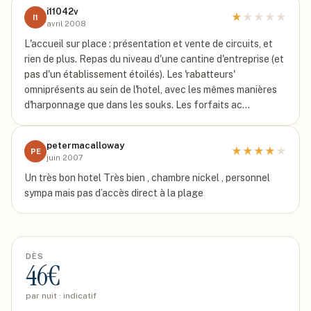
i11042v
★
★
★
★
★
I1
avril 2008
L'accueil sur place : présentation et vente de circuits, et
rien de plus. Repas du niveau d'une cantine d'entreprise (et
pas d'un établissement étoilés). Les 'rabatteurs'
omniprésents au sein de l'hotel, avec les mêmes manières
d'harponnage que dans les souks. Les forfaits ac…
petermacalloway
★
★
★
★
★
PE
juin 2007
Un très bon hotel Très bien , chambre nickel , personnel
sympa mais pas d’accès direct à la plage
DÈS
46
€
par nuit · indicatif