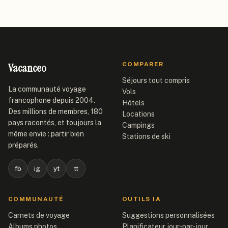
Vacanceo
COMPARER
Séjours tout compris
La communauté voyage
Vols
francophone depuis 2004.
Hôtels
Des millions de membres, 180
Locations
pays racontés, et toujours la
Campings
même envie : partir bien
Stations de ski
préparés.
fb
ig
yt
tt
COMMUNAUTÉ
OUTILS IA
Carnets de voyage
Suggestions personnalisées
Albums photos
Planificateur jour-par-jour