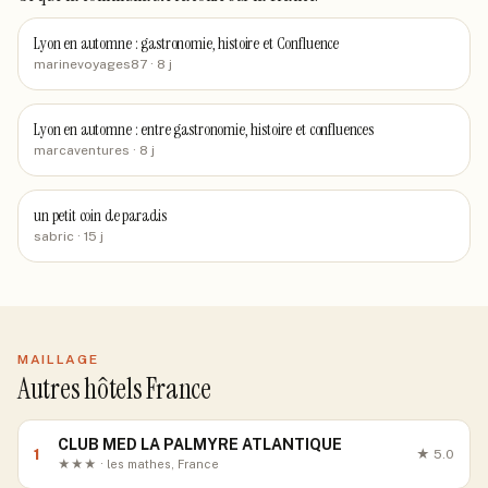
Lyon en automne : gastronomie, histoire et Confluence
marinevoyages87
· 8 j
Lyon en automne : entre gastronomie, histoire et confluences
marcaventures
· 8 j
un petit coin de paradis
sabric
· 15 j
MAILLAGE
Autres hôtels France
CLUB MED LA PALMYRE ATLANTIQUE
1
★
5.0
★★★ · les mathes, France