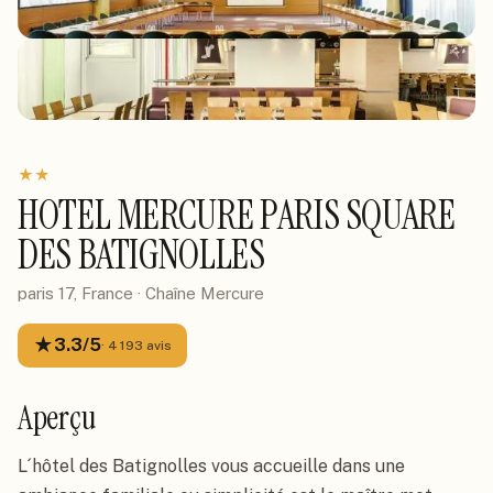
★
★
HOTEL MERCURE PARIS SQUARE
DES BATIGNOLLES
paris 17, France
· Chaîne
Mercure
★
3.3
/5
·
4 193
avis
Aperçu
L´hôtel des Batignolles vous accueille dans une 