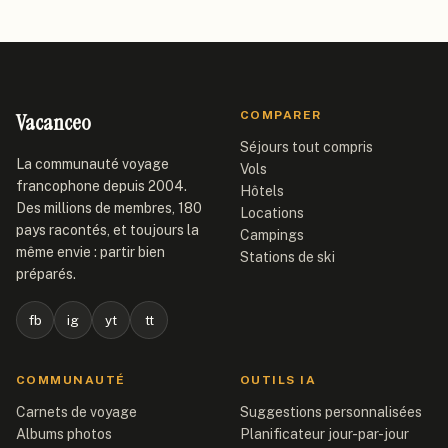
Vacanceo
COMPARER
Séjours tout compris
La communauté voyage
Vols
francophone depuis 2004.
Hôtels
Des millions de membres, 180
Locations
pays racontés, et toujours la
Campings
même envie : partir bien
Stations de ski
préparés.
fb
ig
yt
tt
COMMUNAUTÉ
OUTILS IA
Carnets de voyage
Suggestions personnalisées
Albums photos
Planificateur jour-par-jour