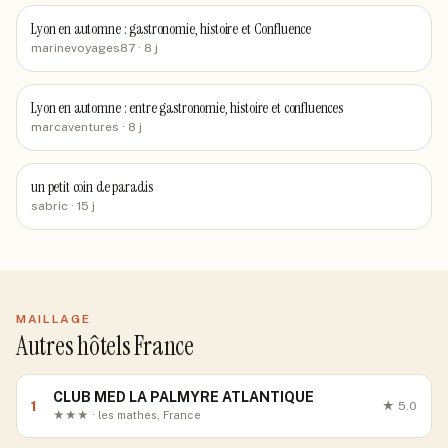
Lyon en automne : gastronomie, histoire et Confluence
marinevoyages87
· 8 j
Lyon en automne : entre gastronomie, histoire et confluences
marcaventures
· 8 j
un petit coin de paradis
sabric
· 15 j
MAILLAGE
Autres hôtels France
CLUB MED LA PALMYRE ATLANTIQUE
1
★
5.0
★★★ · les mathes, France