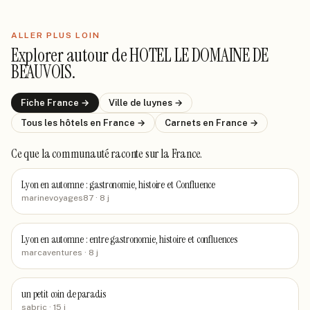
ALLER PLUS LOIN
Explorer autour de
HOTEL LE DOMAINE DE
BEAUVOIS
.
Fiche
France
→
Ville de
luynes
→
Tous les hôtels
en France
→
Carnets
en France
→
Ce que la communauté raconte
sur la France
.
Lyon en automne : gastronomie, histoire et Confluence
marinevoyages87
· 8 j
Lyon en automne : entre gastronomie, histoire et confluences
marcaventures
· 8 j
un petit coin de paradis
sabric
· 15 j