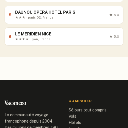
DAUNOU OPERA HOTEL PARIS
5
★
5.0
★★★ · paris 02, France
LE MERIDIEN NICE
6
★
5.0
★★★★ · lyon, France
Vacanceo
COMPARER
Séjours tout compris
La communauté voyage
Vols
francophone depuis 2004.
Hôtels
Des millions de membres, 180