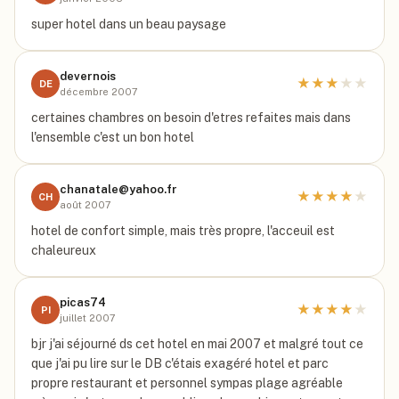
super hotel dans un beau paysage
devernois
★
★
★
★
★
DE
décembre 2007
certaines chambres on besoin d'etres refaites mais dans
l'ensemble c'est un bon hotel
chanatale@yahoo.fr
★
★
★
★
★
CH
août 2007
hotel de confort simple, mais très propre, l'acceuil est
chaleureux
picas74
★
★
★
★
★
PI
juillet 2007
bjr j'ai séjourné ds cet hotel en mai 2007 et malgré tout ce
que j'ai pu lire sur le DB c'étais exagéré hotel et parc
propre restaurant et personnel sympas plage agréable