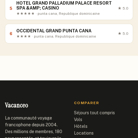
HOTEL GRAND PALLADIUM PALACE RESORT
SPA &AMP; CASINO
5
★
5.0
★★★★★ · punta cana, Republique dominicaine
OCCIDENTAL GRAND PUNTA CANA
6
★
5.0
★★★★ · punta cana, Republique dominicaine
Vacanceo
COMPARER
Séjours tout compris
La communauté voyage
Vols
francophone depuis 2004.
Hôtels
Des millions de membres, 180
Locations