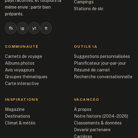
pays racontés, et toujours la
Campings
même envie : partir bien
Stations de ski
préparés.
fb
ig
yt
tt
COMMUNAUTÉ
OUTILS IA
Carnets de voyage
Suggestions personnalisées
Albums photos
Planificateur jour-par-jour
Avis voyageurs
Résumé de carnet
Groupes thématiques
Recherche conversationnelle
Carte interactive
INSPIRATIONS
VACANCEO
Magazine
À propos
Destinations
Notre histoire (2004-2026)
Climat & météo
Classements & données
Devenir partenaire
Carrières