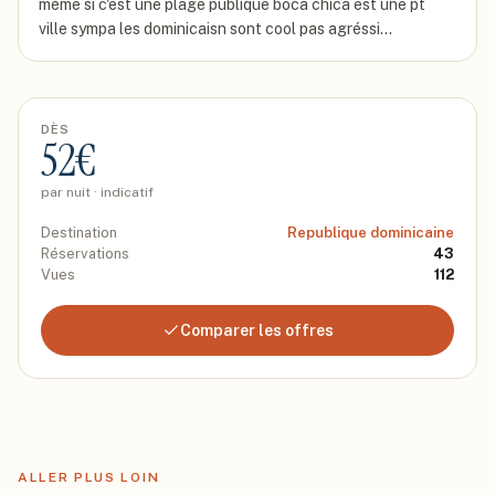
mème si c'est une plage publique boca chica est une pt
ville sympa les dominicaisn sont cool pas agréssi…
DÈS
52
€
par nuit · indicatif
Destination
Republique dominicaine
Réservations
43
Vues
112
Comparer les offres
ALLER PLUS LOIN