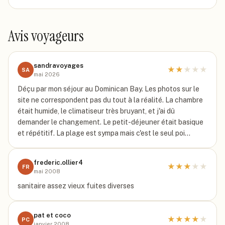
Avis voyageurs
sandravoyages
★
★
★
★
★
SA
mai 2026
Déçu par mon séjour au Dominican Bay. Les photos sur le
site ne correspondent pas du tout à la réalité. La chambre
était humide, le climatiseur très bruyant, et j'ai dû
demander le changement. Le petit-déjeuner était basique
et répétitif. La plage est sympa mais c'est le seul poi…
frederic.ollier4
★
★
★
★
★
FR
mai 2008
sanitaire assez vieux fuites diverses
pat et coco
★
★
★
★
★
PC
janvier 2008