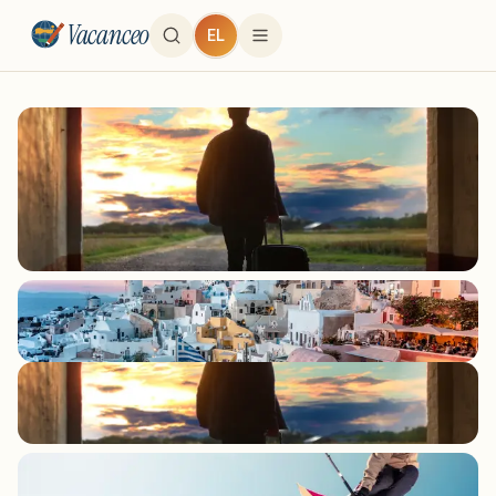
Vacanceo
EL