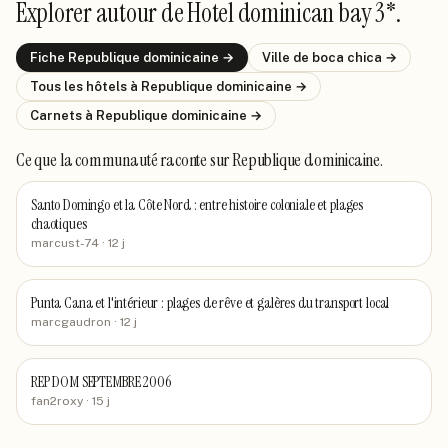
Explorer autour de
Hotel dominican bay 3*
.
Fiche
Republique dominicaine
→
Ville de
boca chica
→
Tous les hôtels
à Republique dominicaine
→
Carnets
à Republique dominicaine
→
Ce que la communauté raconte
sur Republique dominicaine
.
Santo Domingo et la Côte Nord : entre histoire coloniale et plages
chaotiques
marcust-74
· 12 j
Punta Cana et l'intérieur : plages de rêve et galères du transport local
marcgaudron
· 12 j
REP DOM SEPTEMBRE 2006
fan2roxy
· 15 j