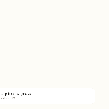
un petit coin de paradis
sabric
· 15 j