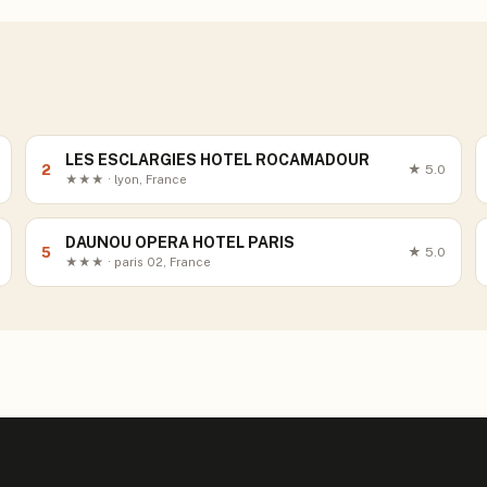
LES ESCLARGIES HOTEL ROCAMADOUR
2
★
5.0
★★★ · lyon, France
DAUNOU OPERA HOTEL PARIS
5
★
5.0
★★★ · paris 02, France