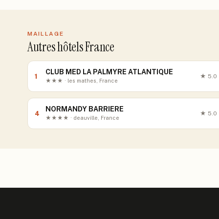
MAILLAGE
Autres hôtels France
CLUB MED LA PALMYRE ATLANTIQUE
1
★
5.0
★★★ · les mathes, France
NORMANDY BARRIERE
4
★
5.0
★★★★ · deauville, France