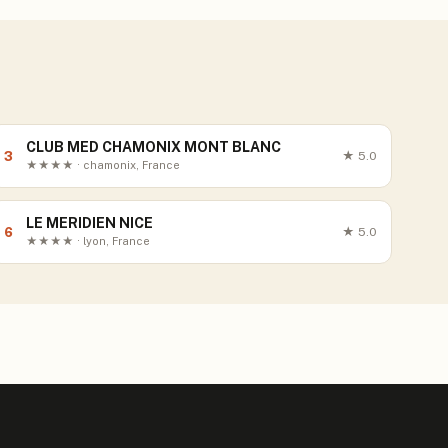
CLUB MED CHAMONIX MONT BLANC
3
★
5.0
★★★★ · chamonix, France
LE MERIDIEN NICE
6
★
5.0
★★★★ · lyon, France