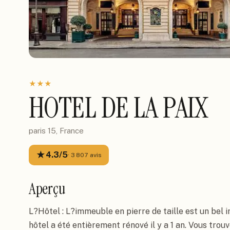
★
★
★
HOTEL DE LA PAIX
paris 15, France
★
4.3
/5
·
3 807
avis
Aperçu
L?Hôtel : L?immeuble en pierre de taille est un bel
hôtel a été entièrement rénové il y a 1 an. Vous trou