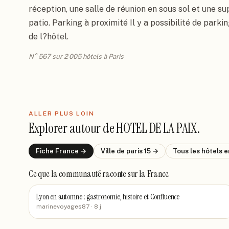
réception, une salle de réunion en sous sol et une su
patio. Parking à proximité Il y a possibilité de parkin
de l?hôtel.
N° 567 sur 2 005 hôtels à Paris
ALLER PLUS LOIN
Explorer autour de
HOTEL DE LA PAIX
.
Fiche
France
→
Ville de
paris 15
→
Tous les hôtels
e
Ce que la communauté raconte
sur la France
.
Lyon en automne : gastronomie, histoire et Confluence
marinevoyages87
· 8 j