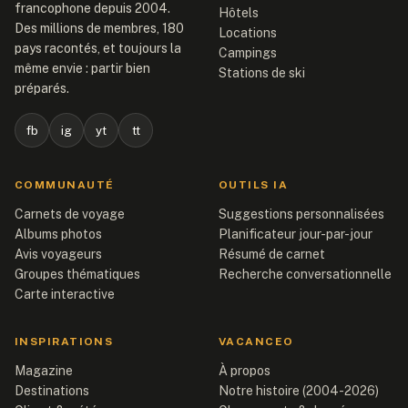
francophone depuis 2004.
Hôtels
Des millions de membres, 180
Locations
pays racontés, et toujours la
Campings
même envie : partir bien
Stations de ski
préparés.
fb
ig
yt
tt
COMMUNAUTÉ
OUTILS IA
Carnets de voyage
Suggestions personnalisées
Albums photos
Planificateur jour-par-jour
Avis voyageurs
Résumé de carnet
Groupes thématiques
Recherche conversationnelle
Carte interactive
INSPIRATIONS
VACANCEO
Magazine
À propos
Destinations
Notre histoire (2004-2026)