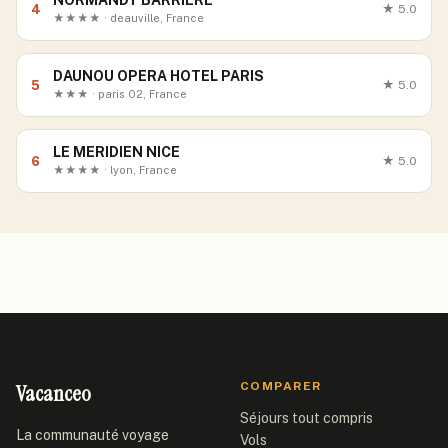
NORMANDY BARRIERE
4
★
5.0
★★★★ · deauville, France
DAUNOU OPERA HOTEL PARIS
5
★
5.0
★★★ · paris 02, France
LE MERIDIEN NICE
6
★
5.0
★★★★ · lyon, France
Vacanceo
COMPARER
Séjours tout compris
La communauté voyage
Vols