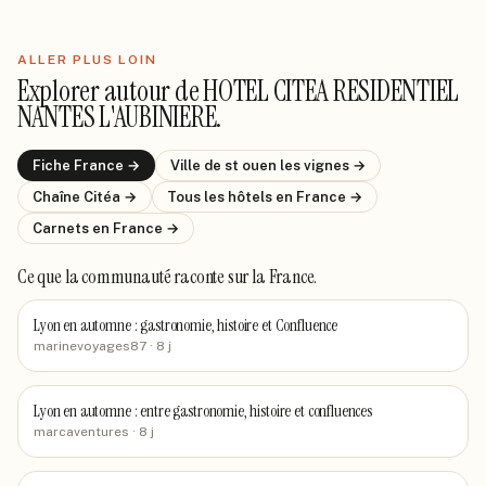
ALLER PLUS LOIN
Explorer autour de
HOTEL CITEA RESIDENTIEL
NANTES L'AUBINIERE
.
Fiche
France
→
Ville de
st ouen les vignes
→
Chaîne
Citéa
→
Tous les hôtels
en France
→
Carnets
en France
→
Ce que la communauté raconte
sur la France
.
Lyon en automne : gastronomie, histoire et Confluence
marinevoyages87
· 8 j
Lyon en automne : entre gastronomie, histoire et confluences
marcaventures
· 8 j