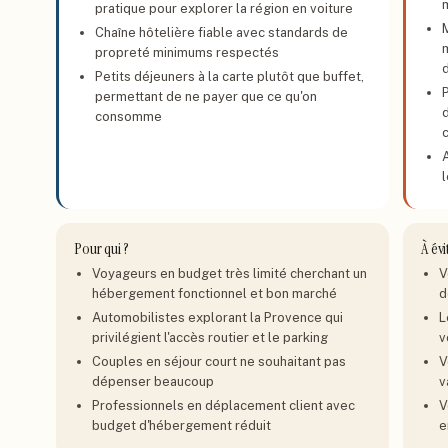
pratique pour explorer la région en voiture
Chaîne hôtelière fiable avec standards de
propreté minimums respectés
Petits déjeuners à la carte plutôt que buffet,
permettant de ne payer que ce qu'on
d
consomme
Pour qui ?
À évi
Voyageurs en budget très limité cherchant un
V
hébergement fonctionnel et bon marché
d
Automobilistes explorant la Provence qui
L
privilégient l'accès routier et le parking
v
Couples en séjour court ne souhaitant pas
V
dépenser beaucoup
v
Professionnels en déplacement client avec
V
budget d'hébergement réduit
e