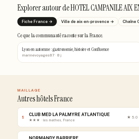
Explorer autour de
HOTEL CAMPANILE AIX E
Fiche
France
→
Ville de
aix-en-provence
→
Chaîne
Ce que la communauté raconte
sur la France
.
Lyon en automne : gastronomie, histoire et Confluence
marinevoyages87
· 8 j
MAILLAGE
Autres hôtels France
CLUB MED LA PALMYRE ATLANTIQUE
1
★
5.0
★★★ · les mathes, France
NORMANDY BARRIERE