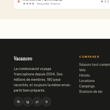
4
★
5.0
★★★★ · deauville, France
Vacanceo
COMPARER
Séjours tout compr
La communauté voyage
Vols
francophone depuis 2004. Des
Hôtels
millions de membres, 180 pays
Locations
racontés, et toujours la même envie :
Campings
partir bien préparés.
Stations de ski
fb
ig
yt
tt