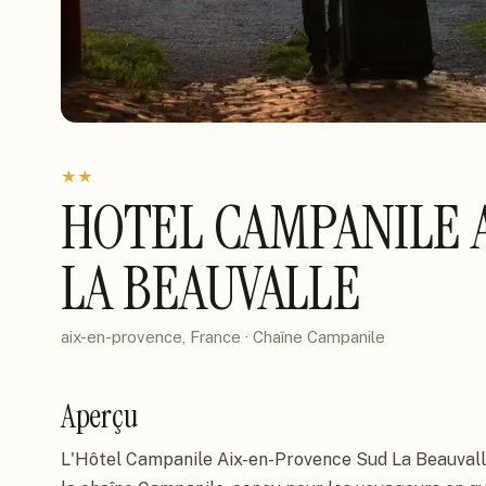
★
★
HOTEL CAMPANILE 
LA BEAUVALLE
aix-en-provence, France
· Chaîne
Campanile
Aperçu
L'Hôtel Campanile Aix-en-Provence Sud La Beauvall