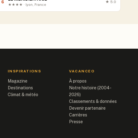
6
★
5.0
★★★★ · lyon, France
INSPIRATIONS
VACANCEO
Magazine
À propos
Destinations
Notre histoire (2004-
Climat & météo
2026)
Classements & données
Devenir partenaire
Carrières
Presse