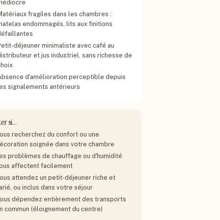
médiocre
Matériaux fragiles dans les chambres :
matelas endommagés, lits aux finitions
défaillantes
Petit-déjeuner minimaliste avec café au
istributeur et jus industriel, sans richesse de
choix
Absence d'amélioration perceptible depuis
les signalements antérieurs
ter si…
ous recherchez du confort ou une
écoration soignée dans votre chambre
es problèmes de chauffage ou d'humidité
ous affectent facilement
ous attendez un petit-déjeuner riche et
arié, ou inclus dans votre séjour
ous dépendez entièrement des transports
n commun (éloignement du centre)