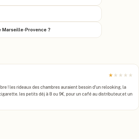
de Marseille-Provence ?
★
★
★
★
★
bre ! les rideaux des chambres auraient besoin d'un relooking, la
garette. les petits déj à 8 ou 9€, pour un café au distributeur,et un