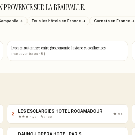
N PROVENCE SUD LA BEAUVALLE
.
Campanile
→
Tous les hôtels
en France
→
Carnets
en France
→
Lyon en automne : entre gastronomie, histoire et confluences
marcaventures
· 8 j
LES ESCLARGIES HOTEL ROCAMADOUR
2
★
5.0
★★★ · lyon, France
DAUNOU OPERA HOTEL PARIS