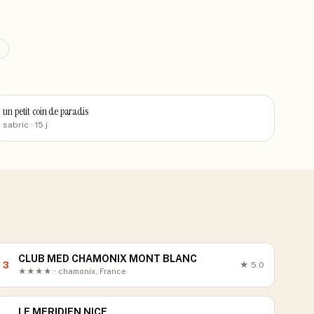
un petit coin de paradis
sabric
· 15 j
CLUB MED CHAMONIX MONT BLANC
3
★
5.0
★★★★ · chamonix, France
LE MERIDIEN NICE