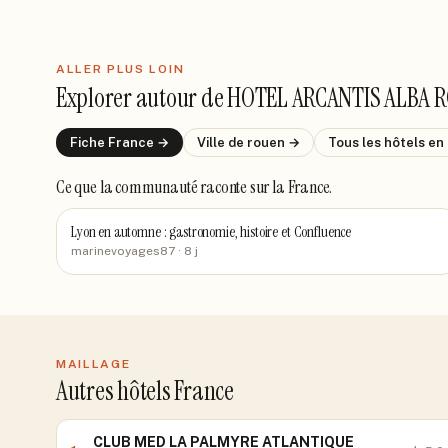
ALLER PLUS LOIN
Explorer autour de
HOTEL ARCANTIS ALBA 
Fiche
France
→
Ville de
rouen
→
Tous les hôtels
en
Ce que la communauté raconte
sur la France
.
Lyon en automne : gastronomie, histoire et Confluence
marinevoyages87
· 8 j
MAILLAGE
Autres hôtels France
CLUB MED LA PALMYRE ATLANTIQUE