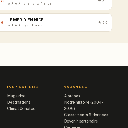
3
★
5.0
★★★★ · chamonix, France
LE MERIDIEN NICE
6
★
5.0
★★★★ · lyon, France
INSPIRATIONS
VACANCEO
Magazine
À propos
Destinations
Notre histoire (2004-
Climat & météo
2026)
Classements & données
Devenir partenaire
Carrières