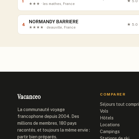
1
★
5.0
★★★ · les mathes, France
NORMANDY BARRIERE
4
★
5.0
★★★★ · deauville, France
Vacanceo
COMPARER
Séjours tout compr
La communauté voyage
Vols
francophone depuis 2004. Des
Hôtels
millions de membres, 180 pays
Locations
racontés, et toujours la même envie :
Campings
partir bien préparés.
Stations de ski