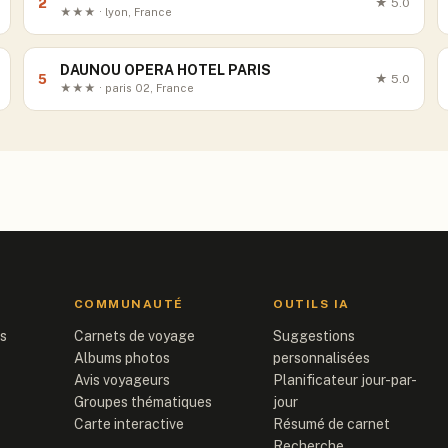
2
★
5.0
★★★ · lyon, France
DAUNOU OPERA HOTEL PARIS
5
★
5.0
★★★ · paris 02, France
COMMUNAUTÉ
OUTILS IA
is
Carnets de voyage
Suggestions
Albums photos
personnalisées
Avis voyageurs
Planificateur jour-par-
Groupes thématiques
jour
Carte interactive
Résumé de carnet
Recherche