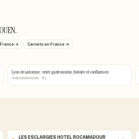
ROUEN
.
 France
→
Carnets
en France
→
Lyon en automne : entre gastronomie, histoire et confluences
marcaventures
· 8 j
LES ESCLARGIES HOTEL ROCAMADOUR