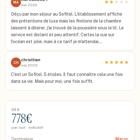
★
★
★
★
★
MA
mai 2026
Déçu par mon séjour au Sofitel. L'établissement affiche
des prétentions de luxe mais les finitions de la chambre
laissent à désirer, j'ai trouvé de la poussière sous le lit. Le
service est distant et peu attentif. Certes la vue sur
l'océan est jolie, mais à ce tarif je m'attendai…
christtian
★
★
★
★
★
CH
mai 2009
C'est un Sofitel. 5 étoiles. Il faut connaître cela une fois
dans sa vie. Mais pour moi, une fois suffit.
DÈS
778
€
par nuit · indicatif
Destination
Maroc