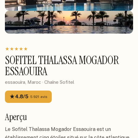
★
★
★
★
★
SOFITEL THALASSA MOGADOR
ESSAOUIRA
essaouira, Maroc
· Chaîne
Sofitel
★
4.8
/5
·
5 921
avis
Aperçu
Le Sofitel Thalassa Mogador Essaouira est un
établissement cinq étoiles situé sur la côte atlantique