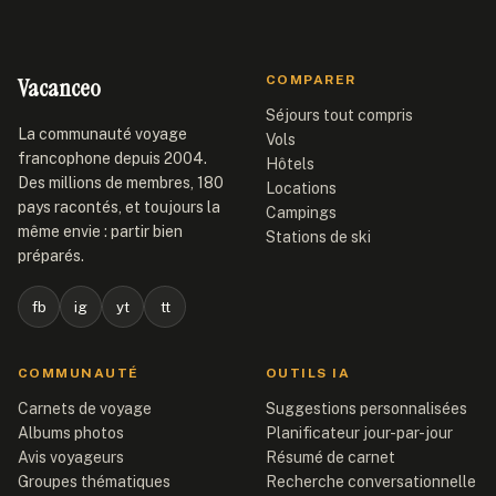
Vacanceo
COMPARER
Séjours tout compris
La communauté voyage
Vols
francophone depuis 2004.
Hôtels
Des millions de membres, 180
Locations
pays racontés, et toujours la
Campings
même envie : partir bien
Stations de ski
préparés.
fb
ig
yt
tt
COMMUNAUTÉ
OUTILS IA
Carnets de voyage
Suggestions personnalisées
Albums photos
Planificateur jour-par-jour
Avis voyageurs
Résumé de carnet
Groupes thématiques
Recherche conversationnelle