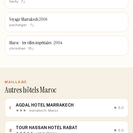
fanfy
· 7 j
Voyage Marrakech 2006
pachalger
· 7 j
Maroc - les villes impériales -2004
christtian
· 15 j
MAILLAGE
Autres hôtels Maroc
AGDAL HOTEL MARRAKECH
1
★
5.0
★★★ · marrakech, Maroc
TOUR HASSAN HOTEL RABAT
2
★
5.0