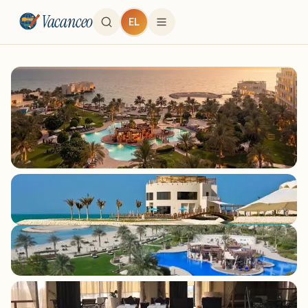
Vacanceo
EL