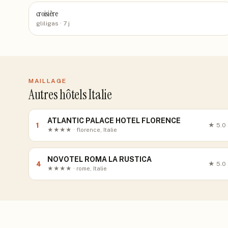
croisière
gliligas
· 7 j
MAILLAGE
Autres hôtels Italie
ATLANTIC PALACE HOTEL FLORENCE
1
★
5.0
★★★★ · florence, Italie
NOVOTEL ROMA LA RUSTICA
4
★
5.0
★★★★ · rome, Italie