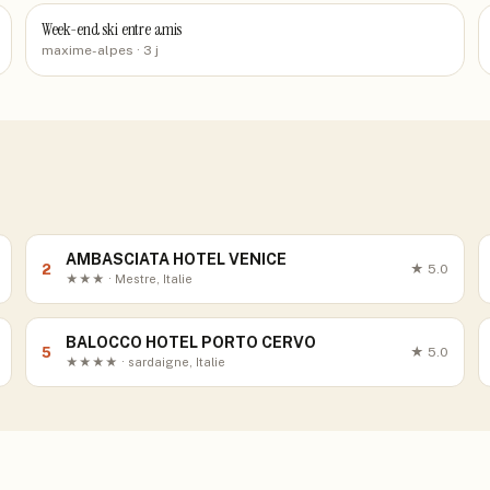
Week-end ski entre amis
maxime-alpes
· 3 j
AMBASCIATA HOTEL VENICE
2
★
5.0
★★★ · Mestre, Italie
BALOCCO HOTEL PORTO CERVO
5
★
5.0
★★★★ · sardaigne, Italie