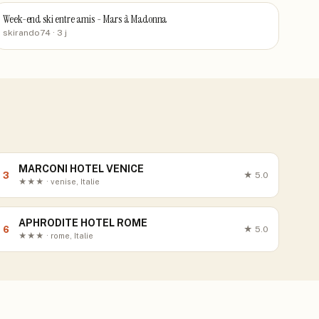
Week-end ski entre amis - Mars à Madonna
skirando74
· 3 j
MARCONI HOTEL VENICE
3
★
5.0
★★★ · venise, Italie
APHRODITE HOTEL ROME
6
★
5.0
★★★ · rome, Italie