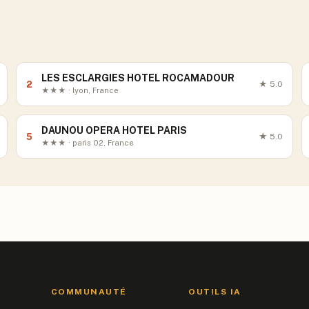
LES ESCLARGIES HOTEL ROCAMADOUR
2
★
5.0
★★★ · lyon, France
DAUNOU OPERA HOTEL PARIS
5
★
5.0
★★★ · paris 02, France
COMMUNAUTÉ
OUTILS IA