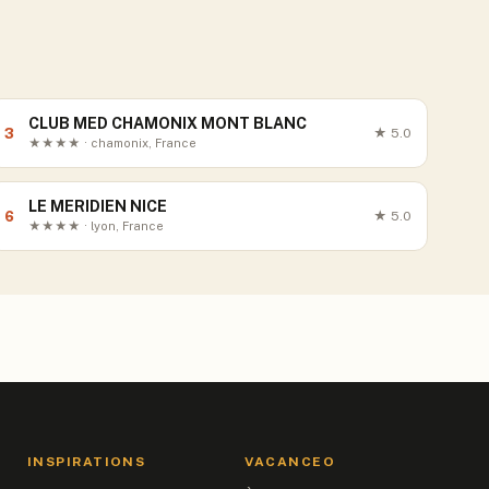
CLUB MED CHAMONIX MONT BLANC
3
★
5.0
★★★★ · chamonix, France
LE MERIDIEN NICE
6
★
5.0
★★★★ · lyon, France
INSPIRATIONS
VACANCEO