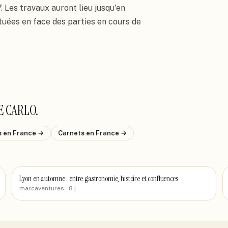
Les travaux auront lieu jusqu'en 
uées en face des parties en cours de 
E CARLO
.
s
en France
→
Carnets
en France
→
Lyon en automne : entre gastronomie, histoire et confluences
marcaventures
· 8 j