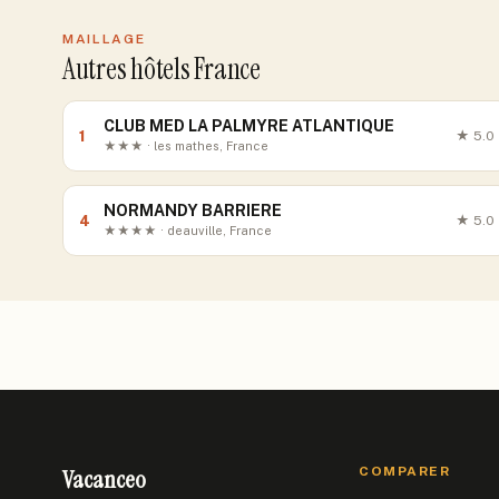
MAILLAGE
Autres hôtels France
CLUB MED LA PALMYRE ATLANTIQUE
1
★
5.0
★★★ · les mathes, France
NORMANDY BARRIERE
4
★
5.0
★★★★ · deauville, France
Vacanceo
COMPARER