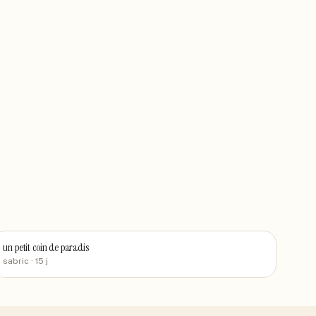
un petit coin de paradis
sabric
· 15 j