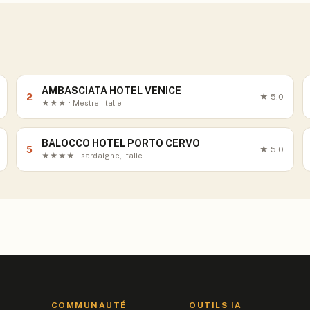
AMBASCIATA HOTEL VENICE
2
★
5.0
★★★ · Mestre, Italie
BALOCCO HOTEL PORTO CERVO
5
★
5.0
★★★★ · sardaigne, Italie
COMMUNAUTÉ
OUTILS IA