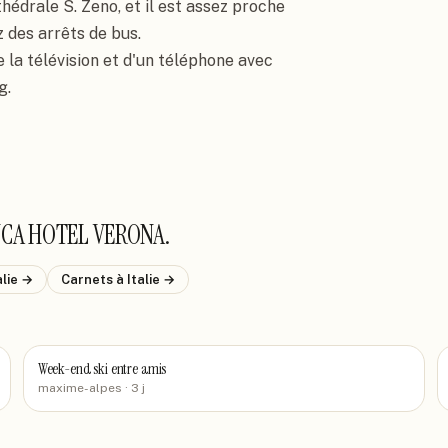
hédrale S. Zeno, et il est assez proche 
 des arrêts de bus.

la télévision et d'un téléphone avec 
g.
CA HOTEL VERONA
.
alie
→
Carnets
à Italie
→
Week-end ski entre amis
maxime-alpes
· 3 j