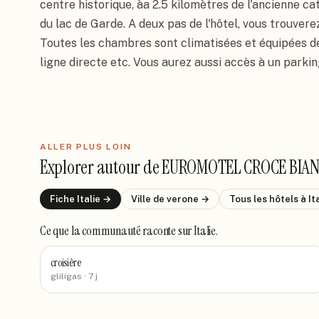
centre historique, àa 2.5 kilomètres de l'ancienne cat
du lac de Garde. A deux pas de l'hôtel, vous trouverez
Toutes les chambres sont climatisées et équipées de 
ligne directe etc. Vous aurez aussi accès à un parkin
ALLER PLUS LOIN
Explorer autour de
EUROMOTEL CROCE BIAN
Fiche
Italie
→
Ville de
verone
→
Tous les hôtels
à It
Ce que la communauté raconte
sur Italie
.
croisière
gliligas
· 7 j