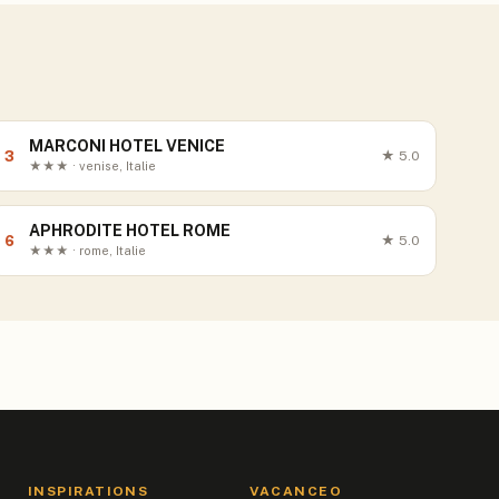
MARCONI HOTEL VENICE
3
★
5.0
★★★ · venise, Italie
APHRODITE HOTEL ROME
6
★
5.0
★★★ · rome, Italie
INSPIRATIONS
VACANCEO