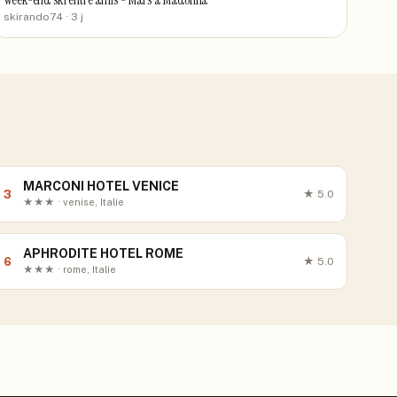
Week-end ski entre amis - Mars à Madonna
skirando74
· 3 j
MARCONI HOTEL VENICE
3
★
5.0
★★★ · venise, Italie
APHRODITE HOTEL ROME
6
★
5.0
★★★ · rome, Italie