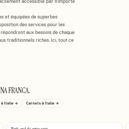
facilement accessible par n'importe 
s et équipées de superbes 
position des services pour les 
i répondront aux besoins de chaque 
s traditionnels riches. Ici, tout ce 
INA FRANCA
.
s
à Italie
→
Carnets
à Italie
→