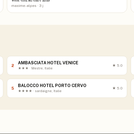
Week-end ski entre amis
maxime-alpes
· 3 j
AMBASCIATA HOTEL VENICE
2
★
5.0
★★★ · Mestre, Italie
BALOCCO HOTEL PORTO CERVO
5
★
5.0
★★★★ · sardaigne, Italie