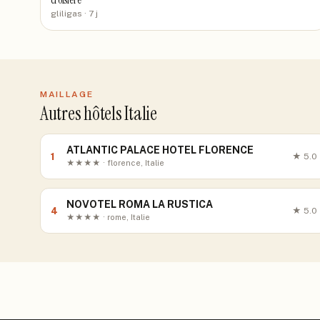
croisière
gliligas
· 7 j
MAILLAGE
Autres hôtels Italie
ATLANTIC PALACE HOTEL FLORENCE
1
★
5.0
★★★★ · florence, Italie
NOVOTEL ROMA LA RUSTICA
4
★
5.0
★★★★ · rome, Italie