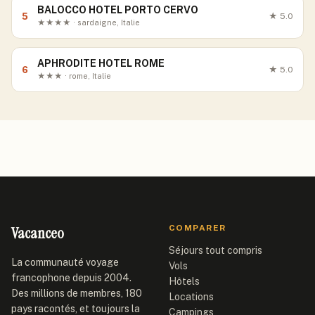
BALOCCO HOTEL PORTO CERVO
5
★
5.0
★★★★ · sardaigne, Italie
APHRODITE HOTEL ROME
6
★
5.0
★★★ · rome, Italie
Vacanceo
COMPARER
Séjours tout compris
La communauté voyage
Vols
francophone depuis 2004.
Hôtels
Des millions de membres, 180
Locations
pays racontés, et toujours la
Campings