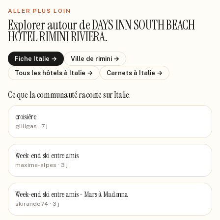
ALLER PLUS LOIN
Explorer autour de
DAYS INN SOUTH BEACH
HOTEL RIMINI RIVIERA
.
Fiche
Italie
→
Ville de
rimini
→
Tous les hôtels
à Italie
→
Carnets
à Italie
→
Ce que la communauté raconte
sur Italie
.
croisière
gliligas
· 7 j
Week-end ski entre amis
maxime-alpes
· 3 j
Week-end ski entre amis - Mars à Madonna
skirando74
· 3 j