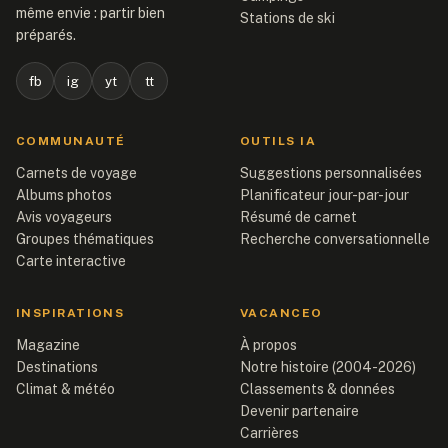
même envie : partir bien
Stations de ski
préparés.
fb
ig
yt
tt
COMMUNAUTÉ
OUTILS IA
Carnets de voyage
Suggestions personnalisées
Albums photos
Planificateur jour-par-jour
Avis voyageurs
Résumé de carnet
Groupes thématiques
Recherche conversationnelle
Carte interactive
INSPIRATIONS
VACANCEO
Magazine
À propos
Destinations
Notre histoire (2004-2026)
Climat & météo
Classements & données
Devenir partenaire
Carrières