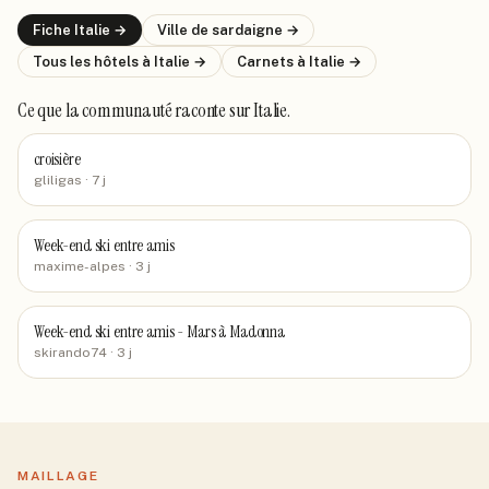
Fiche
Italie
→
Ville de
sardaigne
→
Tous les hôtels
à Italie
→
Carnets
à Italie
→
Ce que la communauté raconte
sur Italie
.
croisière
gliligas
· 7 j
Week-end ski entre amis
maxime-alpes
· 3 j
Week-end ski entre amis - Mars à Madonna
skirando74
· 3 j
MAILLAGE