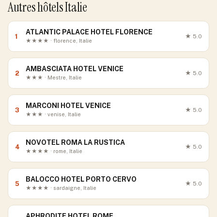
Autres hôtels Italie
ATLANTIC PALACE HOTEL FLORENCE
1
★
5.0
★★★★ · florence, Italie
AMBASCIATA HOTEL VENICE
2
★
5.0
★★★ · Mestre, Italie
MARCONI HOTEL VENICE
3
★
5.0
★★★ · venise, Italie
NOVOTEL ROMA LA RUSTICA
4
★
5.0
★★★★ · rome, Italie
BALOCCO HOTEL PORTO CERVO
5
★
5.0
★★★★ · sardaigne, Italie
APHRODITE HOTEL ROME