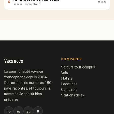
6
★
5.0
★★★ · rome, Italie
Vacanceo
COMPARER
Séjours tout compris
La communauté voyage
Vols
francophone depuis 2004.
Hôtels
Des millions de membres, 180
Locations
pays racontés, et toujours la
Campings
même envie : partir bien
Stations de ski
préparés.
fb
ig
yt
tt