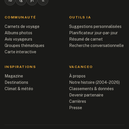
fb
ig
yt
tt
COMMUNAUTÉ
OUTILS IA
Carnets de voyage
Suggestions personnalisées
Albums photos
Planificateur jour-par-jour
Avis voyageurs
Résumé de carnet
Groupes thématiques
Recherche conversationnelle
Carte interactive
INSPIRATIONS
VACANCEO
Magazine
À propos
Destinations
Notre histoire (2004-2026)
Climat & météo
Classements & données
Devenir partenaire
Carrières
Presse