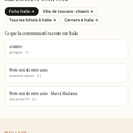
Fiche
Italie
→
Ville de
toscane - chianti
→
Tous les hôtels
à Italie
→
Carnets
à Italie
→
Ce que la communauté raconte
sur Italie
.
croisière
gliligas
· 7 j
Week-end ski entre amis
maxime-alpes
· 3 j
Week-end ski entre amis - Mars à Madonna
skirando74
· 3 j
MAILLAGE