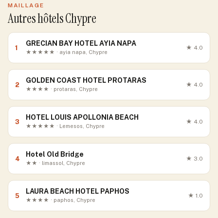
MAILLAGE
Autres hôtels Chypre
GRECIAN BAY HOTEL AYIA NAPA
1
★
4.0
★★★★★ · ayia napa, Chypre
GOLDEN COAST HOTEL PROTARAS
2
★
4.0
★★★★ · protaras, Chypre
HOTEL LOUIS APOLLONIA BEACH
3
★
4.0
★★★★★ · Lemesos, Chypre
Hotel Old Bridge
4
★
3.0
★★ · limassol, Chypre
LAURA BEACH HOTEL PAPHOS
5
★
1.0
★★★★ · paphos, Chypre