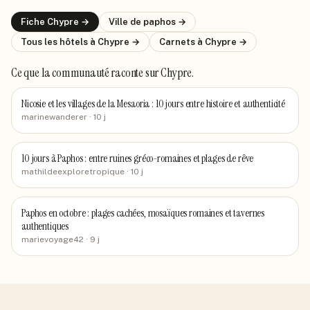
Fiche
Chypre
→
Ville de
paphos
→
Tous les hôtels
à Chypre
→
Carnets
à Chypre
→
Ce que la communauté raconte
sur Chypre
.
Nicosie et les villages de la Mesaoria : 10 jours entre histoire et authenticité
marinewanderer
· 10 j
10 jours à Paphos : entre ruines gréco-romaines et plages de rêve
mathildeexploretropique
· 10 j
Paphos en octobre : plages cachées, mosaïques romaines et tavernes
authentiques
marievoyage42
· 9 j