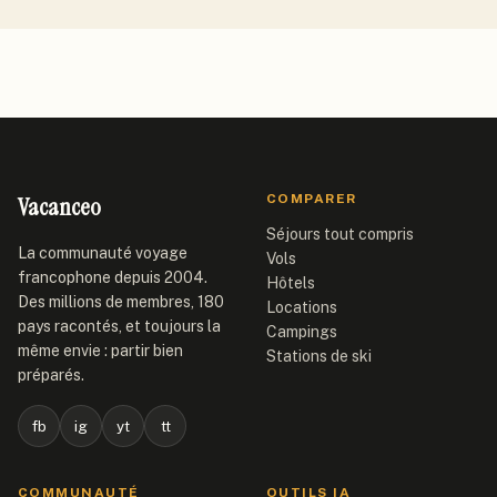
Vacanceo
COMPARER
Séjours tout compris
La communauté voyage
Vols
francophone depuis 2004.
Hôtels
Des millions de membres, 180
Locations
pays racontés, et toujours la
Campings
même envie : partir bien
Stations de ski
préparés.
fb
ig
yt
tt
COMMUNAUTÉ
OUTILS IA