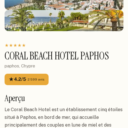
★
★
★
★
★
CORAL BEACH HOTEL PAPHOS
paphos, Chypre
★
4.2
/5
·
2 599
avis
Aperçu
Le Coral Beach Hotel est un établissement cinq étoiles
situé à Paphos, en bord de mer, qui accueille
principalement des couples en lune de miel et des