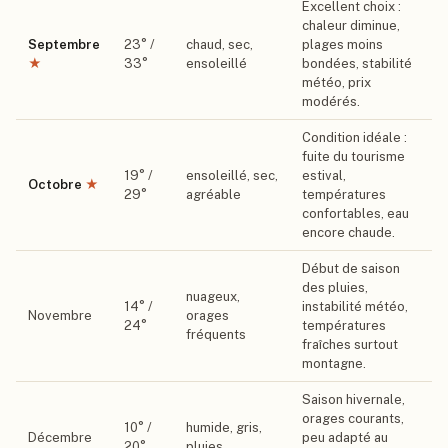
Excellent choix :
chaleur diminue,
Septembre
23
° /
chaud, sec,
plages moins
★
33
°
ensoleillé
bondées, stabilité
météo, prix
modérés.
Condition idéale :
fuite du tourisme
19
° /
ensoleillé, sec,
estival,
Octobre
★
29
°
agréable
températures
confortables, eau
encore chaude.
Début de saison
des pluies,
nuageux,
14
° /
instabilité météo,
Novembre
orages
24
°
températures
fréquents
fraîches surtout
montagne.
Saison hivernale,
orages courants,
10
° /
humide, gris,
Décembre
peu adapté au
20
°
pluies