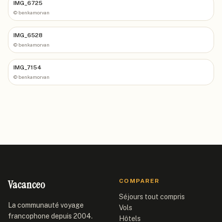
IMG_6725
©
benkamorvan
IMG_6528
©
benkamorvan
IMG_7154
©
benkamorvan
Vacanceo
COMPARER
Séjours tout compris
La communauté voyage
Vols
francophone depuis 2004.
Hôtels