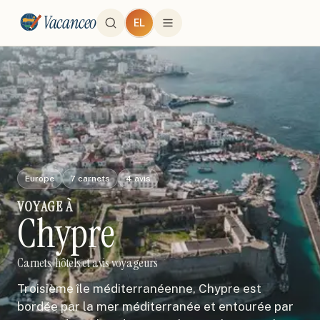
Vacanceo
EL
Europe
7
carnets
4
avis
VOYAGE
À
Chypre
Carnets, hôtels et avis voyageurs
Troisième île méditerranéenne, Chypre est
bordée par la mer méditerranée et entourée par