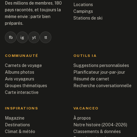
Des millions de membres, 180
Locations
pays racontés, et toujours la
Campings
même envie : partir bien
Stations de ski
préparés.
fb
ig
yt
tt
COMMUNAUTÉ
OUTILS IA
Carnets de voyage
Suggestions personnalisées
Albums photos
Planificateur jour-par-jour
Avis voyageurs
Résumé de carnet
Groupes thématiques
Recherche conversationnelle
Carte interactive
INSPIRATIONS
VACANCEO
Magazine
À propos
Destinations
Notre histoire (2004-2026)
Climat & météo
Classements & données