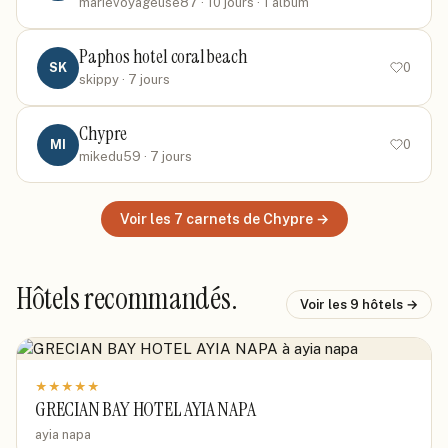
marievoyageuse87
· 10 jours
· 1 album
Paphos hotel coral beach
SK
0
skippy
· 7 jours
Chypre
MI
0
mikedu59
· 7 jours
Voir les
7
carnets
de Chypre
→
Hôtels recommandés.
Voir les
9
hôtels →
★
★
★
★
★
GRECIAN BAY HOTEL AYIA NAPA
ayia napa