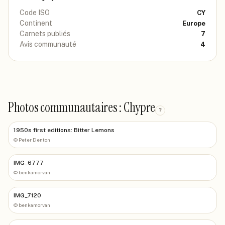
Code ISO
CY
Continent
Europe
Carnets publiés
7
Avis communauté
4
Photos communautaires : Chypre
?
1950s first editions: Bitter Lemons
©
Peter Denton
IMG_6777
©
benkamorvan
IMG_7120
©
benkamorvan