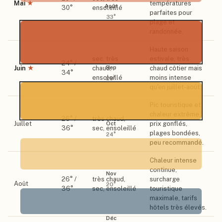
Mai
★
températures
Août
30
°
ensoleillé
parfaites pour
33
°
plage et
randonnée.
Haute saison
sec, très
estivale, très
24
° /
Sep
Juin
★
chaud,
chaud côtier mais
34
°
ensoleillé
moins intense
29
°
qu'en juillet-août.
Pic touristique et
chaleur extrême,
26
° /
très chaud,
Juillet
prix gonflés,
Oct
36
°
sec, ensoleillé
plages bondées,
24
°
peu recommandé.
Chaleur intense
continue,
Nov
26
° /
très chaud,
surcharge
Août
20
°
36
°
sec, ensoleillé
touristique
maximale, tarifs
hôtels très élevés.
Déc