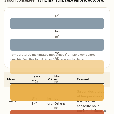
Saison conseillée :
avril, mai, juin, septembre, octobre
.
17
°
Jan
18
°
Fév
Températures maximales moyennes (°C). Mois conseillés
21
°
cerclés. Vérifiez la météo officielle avant le départ.
Mar
Temp.
Mois
Météo
Conseil
(°C)
25
°
Saison des pluies
et températures
8
° /
humide,
Janvier
fraîches, peu
Avr
17
°
orages, gris
conseillé pour
30
°
tourisme balnéaire.