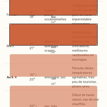
Conditions météo
nuageux,
encore instables,
8
° /
Février
pluies
gilet et veste
18
°
Mai
occasionnelles
imperméable
34
°
nécessaires.
Amélioration
progressive mais
ensoleillé,
encore trop
10
° /
Mars
quelques
d'instabilité,
Juin
21
°
orages
meilleures
36
°
randonnées en
montagne.
Période idéale :
températures
15
° /
Avril
★
ensoleillé, sec
agréables, très
Juil
25
°
peu de touristes,
36
°
pluies rares.
Début de haute
saison, eau de mer
chauffée,
20
° /
sec, très