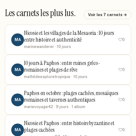
Les carnets les plus lus.
Voir les
7
carnets →
Nicosie et les villages de la Mesaoria : 10 jours
entre histoire et authenticité
MA
0
marinewanderer
· 10 jours
10 jours à Paphos : entre ruines gréco-
romaines et plages de rêve
MA
0
mathildeexploretropique
· 10 jours
Paphos en octobre : plages cachées, mosaïques
romaines et tavernes authentiques
MA
0
marievoyage42
· 9 jours
· 1 album
Nicosie et Paphos : entre histoire byzantine et
plages cachées
MA
0