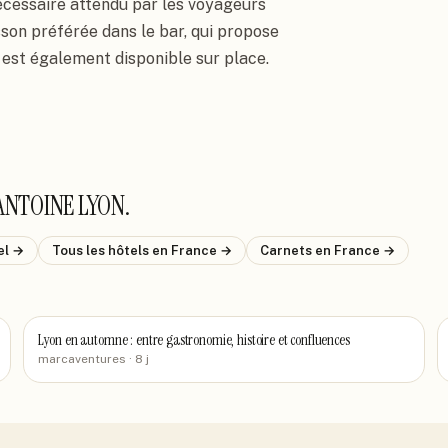
cessaire attendu par les voyageurs 
on préférée dans le bar, qui propose 
est également disponible sur place.
ANTOINE LYON
.
el
→
Tous les hôtels
en France
→
Carnets
en France
→
Lyon en automne : entre gastronomie, histoire et confluences
marcaventures
· 8 j