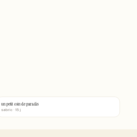
un petit coin de paradis
sabric
· 15 j