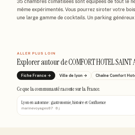
35 chambres climatisées sont équipées de tout le né
même expérimentés. Vous pourrez siroter votre boiss
une large gamme de cocktails. Un parking généreux 
ALLER PLUS LOIN
Explorer autour de
COMFORT HOTEL SAINT 
Fiche
France
→
Ville de
lyon
→
Chaîne
Comfort Hot
Ce que la communauté raconte
sur la France
.
Lyon en automne : gastronomie, histoire et Confluence
marinevoyages87
· 8 j