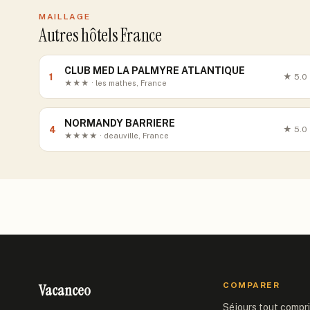
MAILLAGE
Autres hôtels France
CLUB MED LA PALMYRE ATLANTIQUE
1
★
5.0
★★★ · les mathes, France
NORMANDY BARRIERE
4
★
5.0
★★★★ · deauville, France
Vacanceo
COMPARER
Séjours tout compr