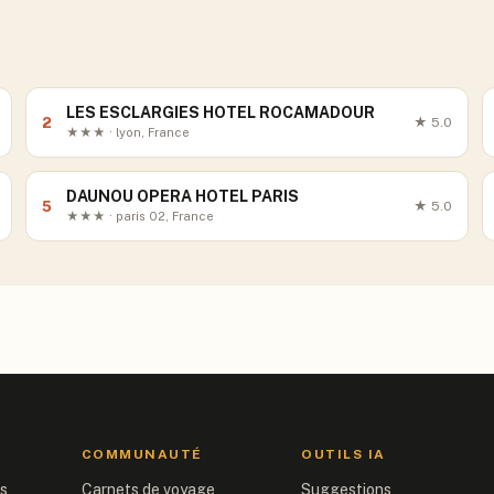
LES ESCLARGIES HOTEL ROCAMADOUR
2
★
5.0
★★★ · lyon, France
DAUNOU OPERA HOTEL PARIS
5
★
5.0
★★★ · paris 02, France
COMMUNAUTÉ
OUTILS IA
is
Carnets de voyage
Suggestions