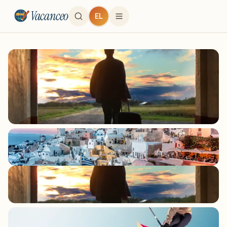
Vacanceo
EL