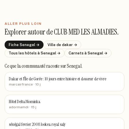
ALLER PLUS LOIN
Explorer autour de
CLUB MED LES ALMADIES
.
Fiche
Senegal
→
Ville de
dakar
→
Tous les hôtels
à Senegal
→
Carnets
à Senegal
→
Ce que la communauté raconte
sur Senegal
.
Dakar et l'Île de Gorée : 10 jours entre histoire et douceur de vivre
marcairfrance
· 10 j
Hôtel Delta Niominka
adormamdi
· 15 j
sénégal fevrier 2008 lookea royal saly