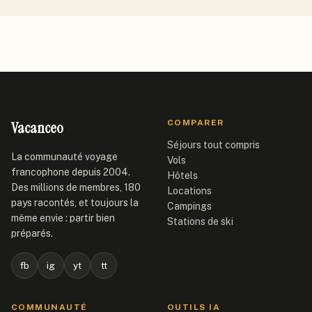
Vacanceo
COMPARER
Séjours tout compris
La communauté voyage
Vols
francophone depuis 2004.
Hôtels
Des millions de membres, 180
Locations
pays racontés, et toujours la
Campings
même envie : partir bien
Stations de ski
préparés.
fb
ig
yt
tt
COMMUNAUTÉ
OUTILS IA