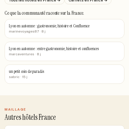
Tous les hôtels
en France
→
Carnets
en France
→
Ce que la communauté raconte
sur la France
.
Lyon en automne : gastronomie, histoire et Confluence
marinevoyages87
· 8 j
Lyon en automne : entre gastronomie, histoire et confluences
marcaventures
· 8 j
un petit coin de paradis
sabric
· 15 j
MAILLAGE
Autres hôtels France