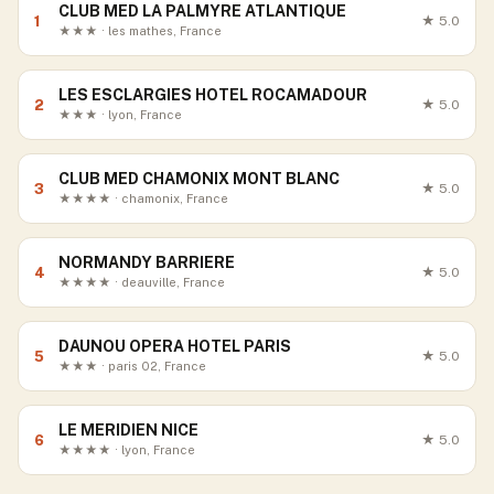
CLUB MED LA PALMYRE ATLANTIQUE
1
★
5.0
★★★ · les mathes, France
LES ESCLARGIES HOTEL ROCAMADOUR
2
★
5.0
★★★ · lyon, France
CLUB MED CHAMONIX MONT BLANC
3
★
5.0
★★★★ · chamonix, France
NORMANDY BARRIERE
4
★
5.0
★★★★ · deauville, France
DAUNOU OPERA HOTEL PARIS
5
★
5.0
★★★ · paris 02, France
LE MERIDIEN NICE
6
★
5.0
★★★★ · lyon, France