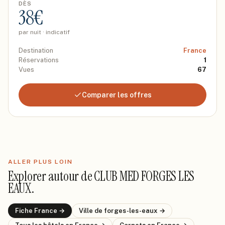
DÈS
38
€
par nuit · indicatif
Destination
France
Réservations
1
Vues
67
Comparer les offres
ALLER PLUS LOIN
Explorer autour de
CLUB MED FORGES LES
EAUX
.
Fiche
France
→
Ville de
forges-les-eaux
→