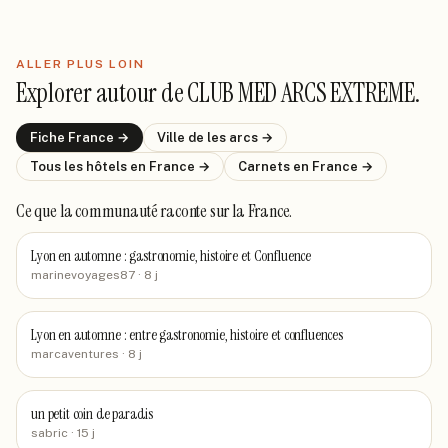
ALLER PLUS LOIN
Explorer autour de
CLUB MED ARCS EXTREME
.
Fiche
France
→
Ville de
les arcs
→
Tous les hôtels
en France
→
Carnets
en France
→
Ce que la communauté raconte
sur la France
.
Lyon en automne : gastronomie, histoire et Confluence
marinevoyages87
· 8 j
Lyon en automne : entre gastronomie, histoire et confluences
marcaventures
· 8 j
un petit coin de paradis
sabric
· 15 j