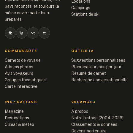
Locations
pays racontés, et toujours la
Campings
même envie : partir bien
Stations de ski
préparés.
fb
ig
yt
tt
COMMUNAUTÉ
OUTILS IA
Carnets de voyage
Suggestions personnalisées
Albums photos
Planificateur jour-par-jour
Avis voyageurs
Résumé de carnet
Groupes thématiques
Recherche conversationnelle
Carte interactive
INSPIRATIONS
VACANCEO
Magazine
À propos
Destinations
Notre histoire (2004-2026)
Climat & météo
Classements & données
Devenir partenaire