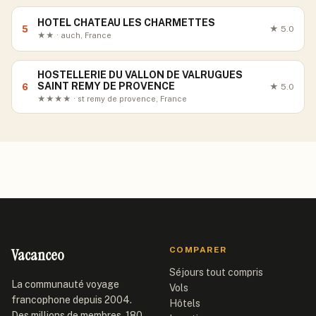
HOTEL CHATEAU LES CHARMETTES
5
★
5.0
★★ · auch, France
HOSTELLERIE DU VALLON DE VALRUGUES
SAINT REMY DE PROVENCE
6
★
5.0
★★★★ · st remy de provence, France
Vacanceo
COMPARER
Séjours tout compris
La communauté voyage
Vols
francophone depuis 2004.
Hôtels
Des millions de membres, 180