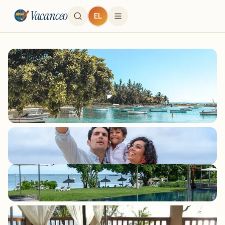
Vacanceo
EL