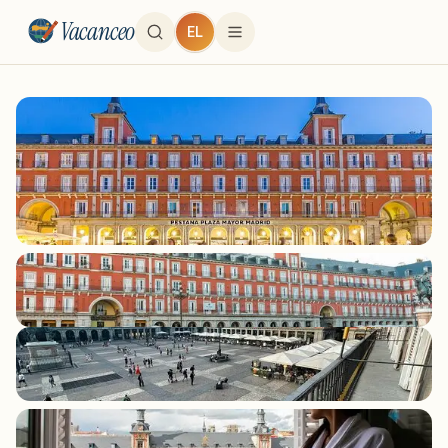
Vacanceo
EL