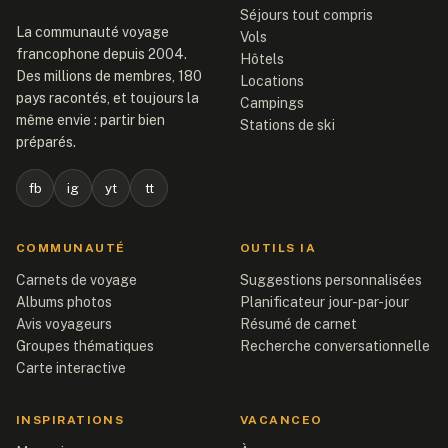
Séjours tout compris
La communauté voyage
Vols
francophone depuis 2004.
Hôtels
Des millions de membres, 180
Locations
pays racontés, et toujours la
Campings
même envie : partir bien
Stations de ski
préparés.
fb
ig
yt
tt
COMMUNAUTÉ
OUTILS IA
Carnets de voyage
Suggestions personnalisées
Albums photos
Planificateur jour-par-jour
Avis voyageurs
Résumé de carnet
Groupes thématiques
Recherche conversationnelle
Carte interactive
INSPIRATIONS
VACANCEO