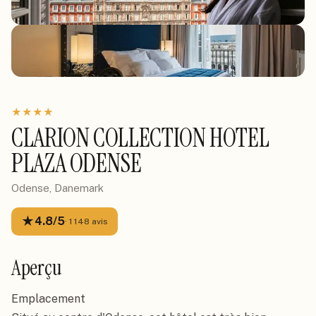
★
★
★
★
CLARION COLLECTION HOTEL
PLAZA ODENSE
Odense, Danemark
★
4.8
/5
·
1 148
avis
Aperçu
Emplacement
