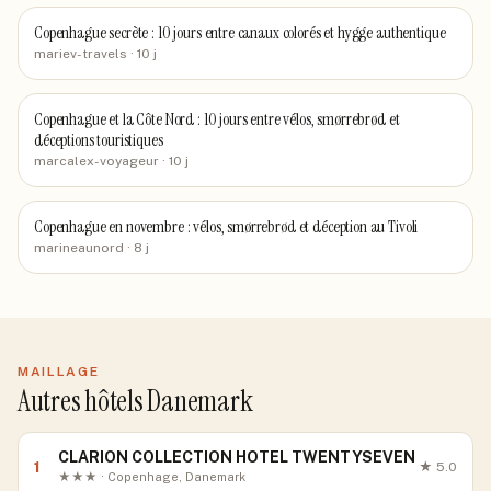
Copenhague secrète : 10 jours entre canaux colorés et hygge authentique
mariev-travels
· 10 j
Copenhague et la Côte Nord : 10 jours entre vélos, smørrebrød et
déceptions touristiques
marcalex-voyageur
· 10 j
Copenhague en novembre : vélos, smørrebrød et déception au Tivoli
marineaunord
· 8 j
MAILLAGE
Autres hôtels Danemark
CLARION COLLECTION HOTEL TWENTYSEVEN
1
★
5.0
★★★ · Copenhage, Danemark