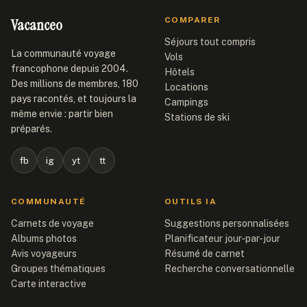
Vacanceo
COMPARER
Séjours tout compris
La communauté voyage
Vols
francophone depuis 2004.
Hôtels
Des millions de membres, 180
Locations
pays racontés, et toujours la
Campings
même envie : partir bien
Stations de ski
préparés.
fb
ig
yt
tt
COMMUNAUTÉ
OUTILS IA
Carnets de voyage
Suggestions personnalisées
Albums photos
Planificateur jour-par-jour
Avis voyageurs
Résumé de carnet
Groupes thématiques
Recherche conversationnelle
Carte interactive