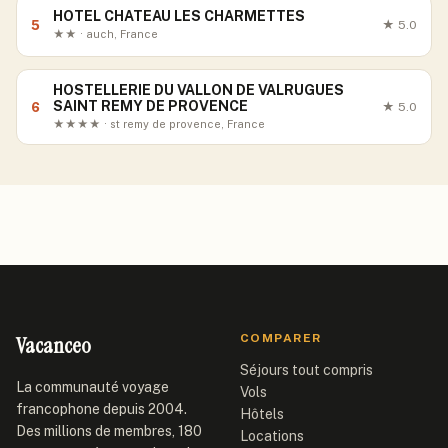
HOTEL CHATEAU LES CHARMETTES
5
★
5.0
★★ · auch, France
HOSTELLERIE DU VALLON DE VALRUGUES
SAINT REMY DE PROVENCE
6
★
5.0
★★★★ · st remy de provence, France
Vacanceo
COMPARER
Séjours tout compris
La communauté voyage
Vols
francophone depuis 2004.
Hôtels
Des millions de membres, 180
Locations