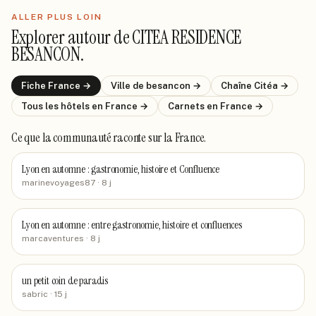
ALLER PLUS LOIN
Explorer autour de
CITEA RESIDENCE
BESANCON
.
Fiche
France
→
Ville de
besancon
→
Chaîne
Citéa
→
Tous les hôtels
en France
→
Carnets
en France
→
Ce que la communauté raconte
sur la France
.
Lyon en automne : gastronomie, histoire et Confluence
marinevoyages87
· 8 j
Lyon en automne : entre gastronomie, histoire et confluences
marcaventures
· 8 j
un petit coin de paradis
sabric
· 15 j