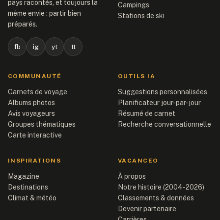
pays racontés, et toujours la
Campings
même envie : partir bien
Stations de ski
préparés.
fb
ig
yt
tt
COMMUNAUTÉ
OUTILS IA
Carnets de voyage
Suggestions personnalisées
Albums photos
Planificateur jour-par-jour
Avis voyageurs
Résumé de carnet
Groupes thématiques
Recherche conversationnelle
Carte interactive
INSPIRATIONS
VACANCEO
Magazine
À propos
Destinations
Notre histoire (2004-2026)
Climat & météo
Classements & données
Devenir partenaire
Carrières