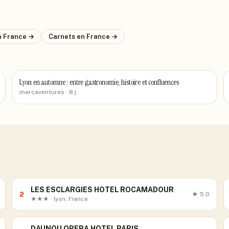
n France
→
Carnets
en France
→
Lyon en automne : entre gastronomie, histoire et confluences
marcaventures
· 8 j
LES ESCLARGIES HOTEL ROCAMADOUR
2
★
5.0
★★★ · lyon, France
DAUNOU OPERA HOTEL PARIS