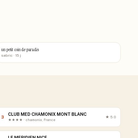
un petit coin de paradis
sabric
· 15 j
CLUB MED CHAMONIX MONT BLANC
3
★
5.0
★★★★ · chamonix, France
LE MERIDIEN NICE