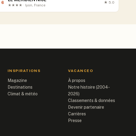
6
★
5.0
★★★★ · lyon, France
INSPIRATIONS
VACANCEO
Magazine
À propos
Destinations
Notre histoire (2004-
Climat & météo
2026)
Classements & données
Devenir partenaire
Carrières
Presse