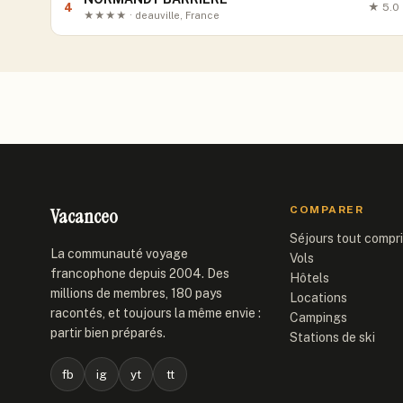
4
★
5.0
★★★★ · deauville, France
Vacanceo
COMPARER
Séjours tout compr
La communauté voyage
Vols
francophone depuis 2004. Des
Hôtels
millions de membres, 180 pays
Locations
racontés, et toujours la même envie :
Campings
partir bien préparés.
Stations de ski
fb
ig
yt
tt