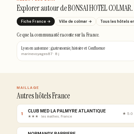
Explorer autour de
BONSAI HOTEL COLMAR
.
Fiche
France
→
Ville de
colmar
→
Tous les hôtels
e
Ce que la communauté raconte
sur la France
.
Lyon en automne : gastronomie, histoire et Confluence
marinevoyages87
· 8 j
MAILLAGE
Autres hôtels France
CLUB MED LA PALMYRE ATLANTIQUE
1
★
5.0
★★★ · les mathes, France
NORMANDY BARRIERE