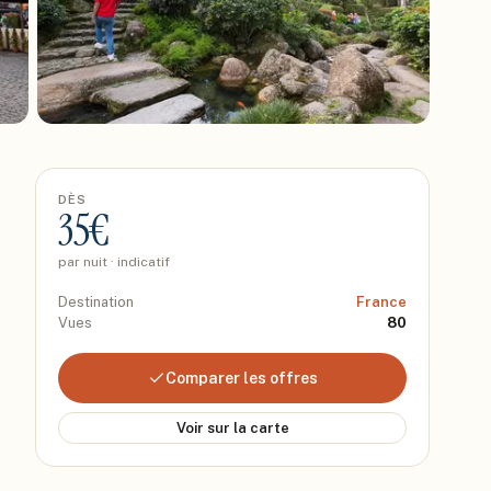
DÈS
35
€
par nuit · indicatif
Destination
France
Vues
80
Comparer les offres
Voir sur la carte