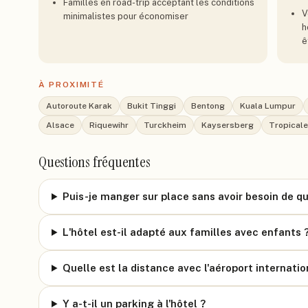
Familles en road-trip acceptant les conditions
V
minimalistes pour économiser
h
ê
À PROXIMITÉ
Autoroute Karak
Bukit Tinggi
Bentong
Kuala Lumpur
Alsace
Riquewihr
Turckheim
Kaysersberg
Tropicale
Questions fréquentes
Puis-je manger sur place sans avoir besoin de qui
L'hôtel est-il adapté aux familles avec enfants 
Quelle est la distance avec l'aéroport internati
Y a-t-il un parking à l'hôtel ?