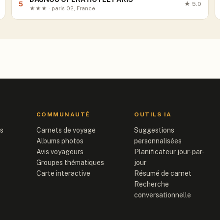
5
★
5.0
★★★ · paris 02, France
COMMUNAUTÉ
OUTILS IA
is
Carnets de voyage
Suggestions
Albums photos
personnalisées
Avis voyageurs
Planificateur jour-par-
Groupes thématiques
jour
Carte interactive
Résumé de carnet
Recherche
conversationnelle