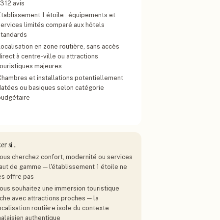
1312 avis
Établissement 1 étoile : équipements et
services limités comparé aux hôtels
standards
Localisation en zone routière, sans accès
irect à centre-ville ou attractions
touristiques majeures
Chambres et installations potentiellement
datées ou basiques selon catégorie
budgétaire
ter si…
ous cherchez confort, modernité ou services
aut de gamme — l'établissement 1 étoile ne
es offre pas
ous souhaitez une immersion touristique
iche avec attractions proches — la
ocalisation routière isole du contexte
alaisien authentique