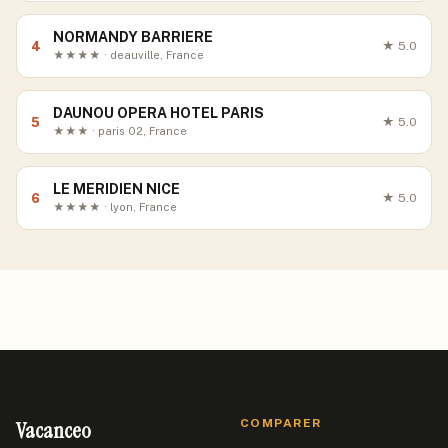
NORMANDY BARRIERE
4
★
5.0
★★★★ · deauville, France
DAUNOU OPERA HOTEL PARIS
5
★
5.0
★★★ · paris 02, France
LE MERIDIEN NICE
6
★
5.0
★★★★ · lyon, France
Vacanceo
COMPARER