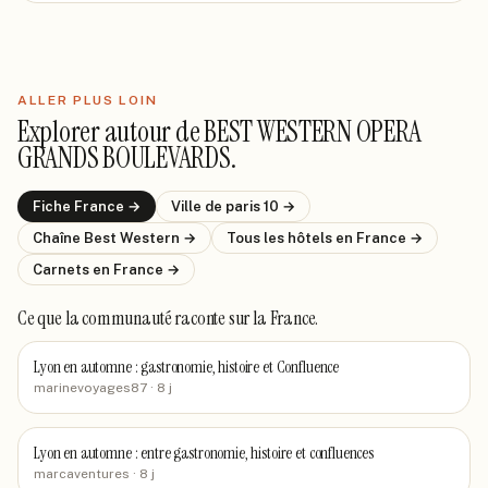
ALLER PLUS LOIN
Explorer autour de
BEST WESTERN OPERA
GRANDS BOULEVARDS
.
Fiche
France
→
Ville de
paris 10
→
Chaîne
Best Western
→
Tous les hôtels
en France
→
Carnets
en France
→
Ce que la communauté raconte
sur la France
.
Lyon en automne : gastronomie, histoire et Confluence
marinevoyages87
· 8 j
Lyon en automne : entre gastronomie, histoire et confluences
marcaventures
· 8 j