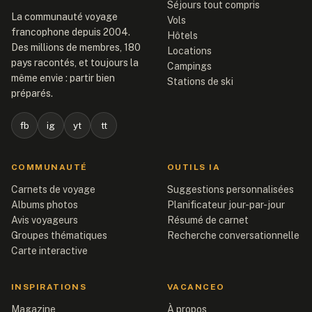
Séjours tout compris
La communauté voyage
Vols
francophone depuis 2004.
Hôtels
Des millions de membres, 180
Locations
pays racontés, et toujours la
Campings
même envie : partir bien
Stations de ski
préparés.
fb
ig
yt
tt
COMMUNAUTÉ
OUTILS IA
Carnets de voyage
Suggestions personnalisées
Albums photos
Planificateur jour-par-jour
Avis voyageurs
Résumé de carnet
Groupes thématiques
Recherche conversationnelle
Carte interactive
INSPIRATIONS
VACANCEO
Magazine
À propos