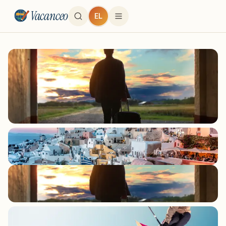
Vacanceo
EL