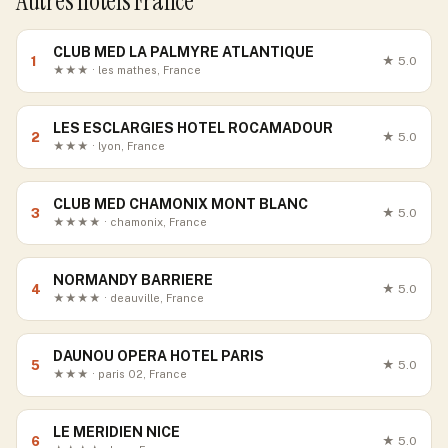
Autres hôtels France
CLUB MED LA PALMYRE ATLANTIQUE
1
★
5.0
★★★ · les mathes, France
LES ESCLARGIES HOTEL ROCAMADOUR
2
★
5.0
★★★ · lyon, France
CLUB MED CHAMONIX MONT BLANC
3
★
5.0
★★★★ · chamonix, France
NORMANDY BARRIERE
4
★
5.0
★★★★ · deauville, France
DAUNOU OPERA HOTEL PARIS
5
★
5.0
★★★ · paris 02, France
LE MERIDIEN NICE
6
★
5.0