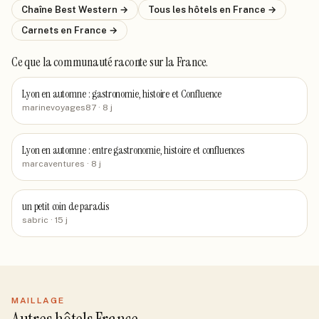
Chaîne
Best Western
→
Tous les hôtels
en France
→
Carnets
en France
→
Ce que la communauté raconte
sur la France
.
Lyon en automne : gastronomie, histoire et Confluence
marinevoyages87
· 8 j
Lyon en automne : entre gastronomie, histoire et confluences
marcaventures
· 8 j
un petit coin de paradis
sabric
· 15 j
MAILLAGE