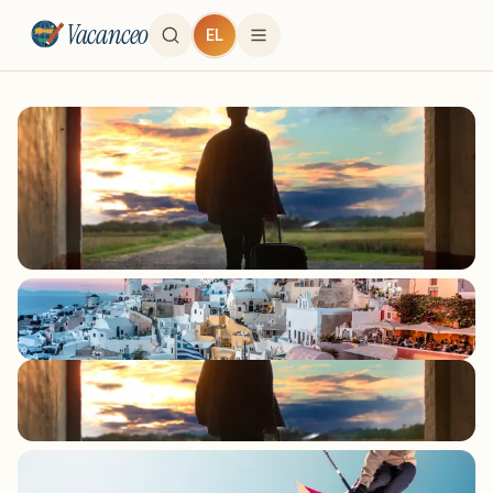
Vacanceo
EL