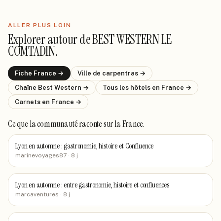
ALLER PLUS LOIN
Explorer autour de
BEST WESTERN LE
COMTADIN
.
Fiche
France
→
Ville de
carpentras
→
Chaîne
Best Western
→
Tous les hôtels
en France
→
Carnets
en France
→
Ce que la communauté raconte
sur la France
.
Lyon en automne : gastronomie, histoire et Confluence
marinevoyages87
· 8 j
Lyon en automne : entre gastronomie, histoire et confluences
marcaventures
· 8 j