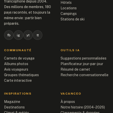
francophone depuis 2004.
Hôtels
Des millions de membres, 180
Locations
pays racontés, et toujours la
Campings
même envie : partir bien
Stations de ski
préparés.
fb
ig
yt
tt
COMMUNAUTÉ
OUTILS IA
Carnets de voyage
Suggestions personnalisées
Albums photos
Planificateur jour-par-jour
Avis voyageurs
Résumé de carnet
Groupes thématiques
Recherche conversationnelle
Carte interactive
INSPIRATIONS
VACANCEO
Magazine
À propos
Destinations
Notre histoire (2004-2026)
Climat & météo
Classements & données