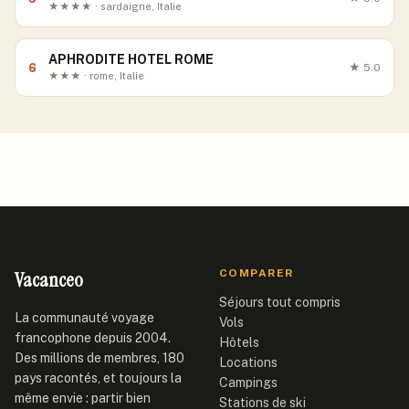
★★★★ · sardaigne, Italie
APHRODITE HOTEL ROME
6
★
5.0
★★★ · rome, Italie
Vacanceo
COMPARER
Séjours tout compris
La communauté voyage
Vols
francophone depuis 2004.
Hôtels
Des millions de membres, 180
Locations
pays racontés, et toujours la
Campings
même envie : partir bien
Stations de ski