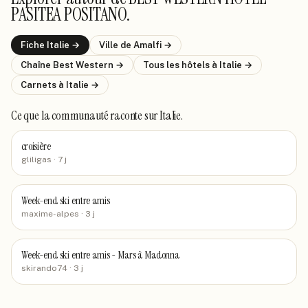
PASITEA POSITANO
.
Fiche
Italie
→
Ville de
Amalfi
→
Chaîne
Best Western
→
Tous les hôtels
à Italie
→
Carnets
à Italie
→
Ce que la communauté raconte
sur Italie
.
croisière
gliligas
· 7 j
Week-end ski entre amis
maxime-alpes
· 3 j
Week-end ski entre amis - Mars à Madonna
skirando74
· 3 j