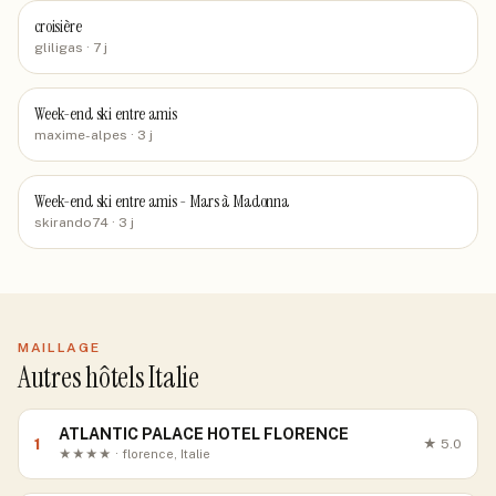
croisière
gliligas
· 7 j
Week-end ski entre amis
maxime-alpes
· 3 j
Week-end ski entre amis - Mars à Madonna
skirando74
· 3 j
MAILLAGE
Autres hôtels Italie
ATLANTIC PALACE HOTEL FLORENCE
1
★
5.0
★★★★ · florence, Italie