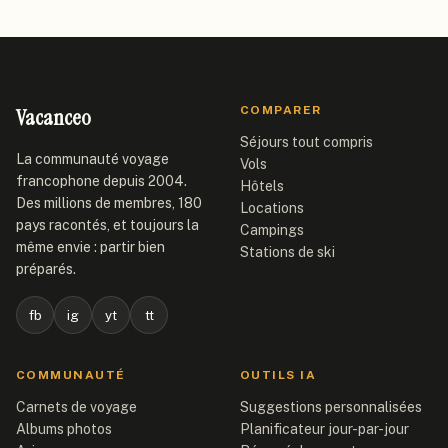
Vacanceo
COMPARER
Séjours tout compris
La communauté voyage
Vols
francophone depuis 2004.
Hôtels
Des millions de membres, 180
Locations
pays racontés, et toujours la
Campings
même envie : partir bien
Stations de ski
préparés.
fb
ig
yt
tt
COMMUNAUTÉ
OUTILS IA
Carnets de voyage
Suggestions personnalisées
Albums photos
Planificateur jour-par-jour