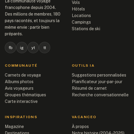
La communauté voyage
Vols
francophone depuis 2004.
Hôtels
Des millions de membres, 180
Locations
pays racontés, et toujours la
Campings
même envie : partir bien
Stations de ski
préparés.
fb
ig
yt
tt
COMMUNAUTÉ
OUTILS IA
Carnets de voyage
Suggestions personnalisées
Albums photos
Planificateur jour-par-jour
Avis voyageurs
Résumé de carnet
Groupes thématiques
Recherche conversationnelle
Carte interactive
INSPIRATIONS
VACANCEO
Magazine
À propos
Destinations
Notre histoire (2004-2026)