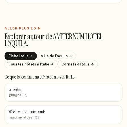
ALLER PLUS LOIN
Explorer autour de
AMITERNUM HOTEL
L'AQUILA
.
Fiche
Italie
→
Ville de
l'aquila
→
Tous les hôtels
à Italie
→
Carnets
à Italie
→
Ce que la communauté raconte
sur Italie
.
croisière
gliligas
· 7 j
Week-end ski entre amis
maxime-alpes
· 3 j