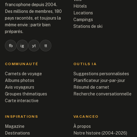
francophone depuis 2004.
Hôtels
Des millions de membres, 180
Locations
pays racontés, et toujours la
Campings
même envie : partir bien
Stations de ski
préparés.
fb
ig
yt
tt
COMMUNAUTÉ
OUTILS IA
Carnets de voyage
Suggestions personnalisées
Albums photos
Planificateur jour-par-jour
Avis voyageurs
Résumé de carnet
Groupes thématiques
Recherche conversationnelle
Carte interactive
INSPIRATIONS
VACANCEO
Magazine
À propos
Destinations
Notre histoire (2004-2026)