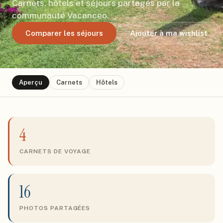
Carnets, hôtels et séjours partagés par la
communauté Vacanceo.
Comparer les séjours
Ajouter à ma wishlist
Aperçu
Carnets
Hôtels
4
CARNETS DE VOYAGE
16
PHOTOS PARTAGÉES