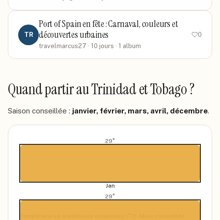
Port of Spain en fête : Carnaval, couleurs et
découvertes urbaines
TR
0
travelmarcus27
· 10 jours
· 1 album
Quand partir
au Trinidad et Tobago
?
Saison conseillée :
janvier, février, mars, avril, décembre
.
29
°
Jan
29
°
Températures maximales moyennes (°C). Mois conseillés