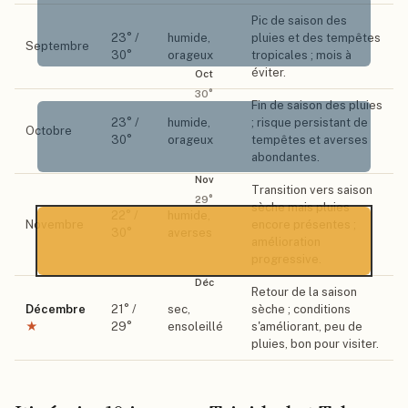
Pic de saison des
23
° /
humide,
pluies et des tempêtes
Septembre
30
°
orageux
tropicales ; mois à
éviter.
Oct
30
°
Fin de saison des pluies
23
° /
humide,
; risque persistant de
Octobre
30
°
orageux
tempêtes et averses
abondantes.
Nov
Transition vers saison
29
°
sèche mais pluies
22
° /
humide,
Novembre
encore présentes ;
30
°
averses
amélioration
progressive.
Déc
Retour de la saison
Décembre
21
° /
sec,
sèche ; conditions
★
29
°
ensoleillé
s'améliorant, peu de
pluies, bon pour visiter.