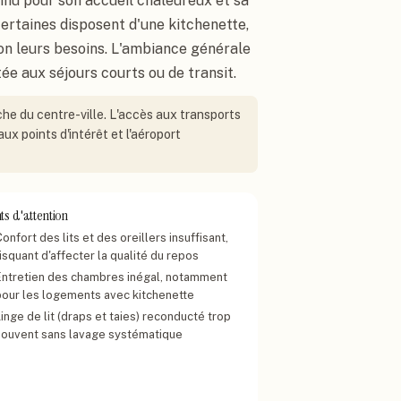
nnu pour son accueil chaleureux et sa
certaines disposent d'une kitchenette,
on leurs besoins. L'ambiance générale
ée aux séjours courts ou de transit.
che du centre-ville. L'accès aux transports
ux points d'intérêt et l'aéroport
ts d'attention
onfort des lits et des oreillers insuffisant,
isquant d'affecter la qualité du repos
Entretien des chambres inégal, notamment
pour les logements avec kitchenette
inge de lit (draps et taies) reconducté trop
souvent sans lavage systématique