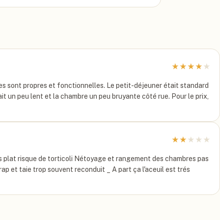
★
★
★
★
★
res sont propres et fonctionnelles. Le petit-déjeuner était standard
ait un peu lent et la chambre un peu bruyante côté rue. Pour le prix,
★
★
★
★
★
rs plat risque de torticoli Nétoyage et rangement des chambres pas
ap et taie trop souvent reconduit _ A part ça l'aceuil est trés