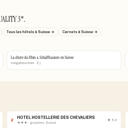
UALITY 3*
.
Tous les hôtels
à Suisse
→
Carnets
à Suisse
→
La chute du Rhin a Schaffhausen en Suisse
megahexchen
· 2 j
HOTEL HOSTELLERIE DES CHEVALIERS
2
★
5.0
★★★ · gruyeres, Suisse