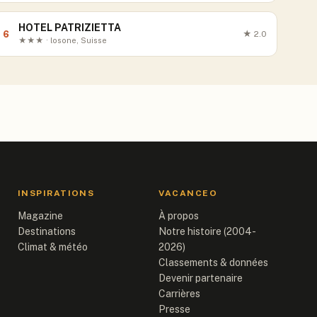
HOTEL PATRIZIETTA
6
★
2.0
★★★ · losone, Suisse
INSPIRATIONS
VACANCEO
Magazine
À propos
Destinations
Notre histoire (2004-
Climat & météo
2026)
Classements & données
Devenir partenaire
Carrières
Presse