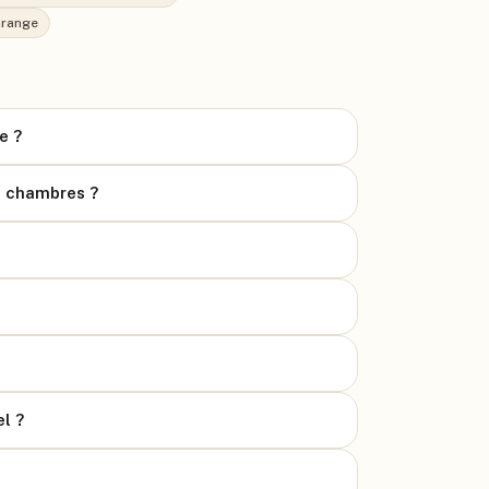
Grange
e ?
es chambres ?
el ?