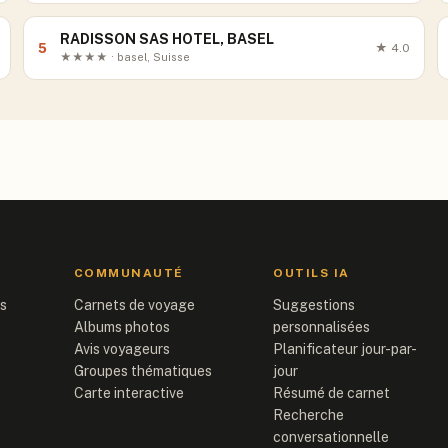
RADISSON SAS HOTEL, BASEL
5
★
4.0
★★★★ · basel, Suisse
COMMUNAUTÉ
OUTILS IA
is
Carnets de voyage
Suggestions
Albums photos
personnalisées
Avis voyageurs
Planificateur jour-par-
Groupes thématiques
jour
Carte interactive
Résumé de carnet
Recherche
conversationnelle