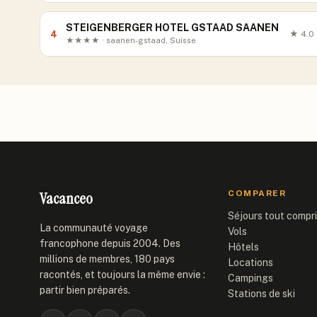
STEIGENBERGER HOTEL GSTAAD SAANEN
4
★
4.0
★★★★ · saanen-gstaad, Suisse
Vacanceo
COMPARER
Séjours tout compr
La communauté voyage
Vols
francophone depuis 2004. Des
Hôtels
millions de membres, 180 pays
Locations
racontés, et toujours la même envie :
Campings
partir bien préparés.
Stations de ski