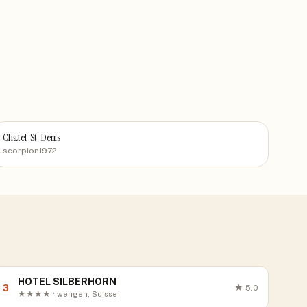
Chatel-St-Denis
scorpion1972
HOTEL SILBERHORN
3
★
5.0
★★★★ · wengen, Suisse