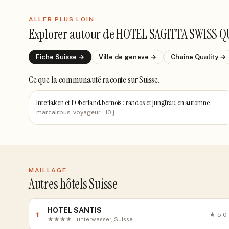
ALLER PLUS LOIN
Explorer autour de
HOTEL SAGITTA SWISS Q
Fiche
Suisse
→
Ville de
geneve
→
Chaîne
Quality
→
Ce que la communauté raconte
sur Suisse
.
Interlaken et l'Oberland bernois : randos et Jungfrau en automne
marcairbus-voyageur
· 10 j
MAILLAGE
Autres hôtels Suisse
HOTEL SANTIS
1
★
5.0
★★★★ · unterwasser, Suisse