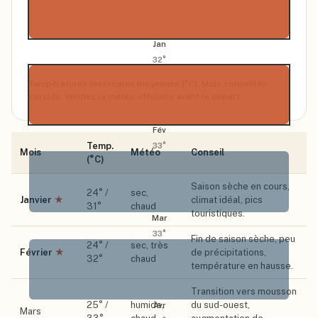
Jan
32
°
Températures maximales moyennes (°C). Mois conseillés
cerclés. Vérifiez la météo officielle avant le départ.
Fév
Temp.
33
°
Mois
Météo
Conseil
(°C)
Saison sèche en cours,
24
° /
sec,
Janvier
★
climat idéal, pics
31
°
chaud
touristiques.
Mar
33
°
Fin de saison sèche, peu
24
° /
sec, très
Février
★
de précipitations,
32
°
chaud
température en hausse.
Transition vers mousson
25
° /
humide,
du sud-ouest,
Avr
Mars