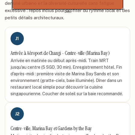
densité urbaine et la diversité culturelle sans fatigue
excessive : repos inclus pour profiter du rythme local et des
Déc
petits détails architecturaux.
J
1
Arrivée à Aéroport de Changi - Centre-ville (Marina Bay)
Arrivée en matinée ou début après-midi. Train MRT
jusqu'au centre (5 SGD, 30 min). Enregistrement hôtel. Fin
d'après-midi : première visite de Marina Bay Sands et son
environnement (gratte-ciels, baie illuminée). Dîner dans un
restaurant local simple pour découvrir la cuisine
singapourienne. Coucher de soleil sur la baie recommandé.
J
2
Centre-ville, Marina Bay et Gardens by the Bay