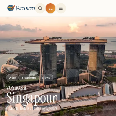
Vacanceo
EL
Asie
3
carnets
6
avis
VOYAGE
À
Singapour
Carnets, hôtels et avis voyageurs