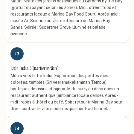
Matin : visite des jardins botaniques ou Gardens by the Bay
(gratuit ou payant selon les zones). Midi : street food et
restaurants locaux à Marina Bay Food Court. Après-midi :
musée ArtScience ou visite intérieure du Marina Bay
Sands. Soirée : Supertree Grove illuminé et balade
riveraine.
J
3
Little India (Quartier indien)
Métro vers Little India. Exploration des petites rues
colorées, temples (Sri Veeramakaliamman Temple),
boutiques de tissus et bijoux. Midi : curry ou dosa dans un
restaurant authentique (ambiance locale dense). Après-
midi : repos à l'hôtel ou café. Soir : retour à Marina Bay pour
dîner, contraste ville moderne/quartier traditionnel.
J
4