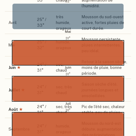
33
°
chaud
augmentation de
32
°
l'humidité.
très
Mousson du sud-ouest
25
° /
Avril
humide,
active, fortes pluies de
33
°
orageux
court durée.
Mai
31
°
Mousson persistante,
25
° /
humide,
Mai
pluies intermittentes,
32
°
orageux
peu idéal.
Retour à la saison sèche,
24
° /
sec,
Juin
★
moins de pluie, bonne
Juin
31
°
chaud
période.
31
°
Saison sèche d'été,
24
° /
sec, très
Juillet
★
journées longues et
31
°
chaud
ensoleillées.
Juil
24
° /
sec, très
Pic de l'été sec, chaleur
Août
★
31
°
31
°
chaud
stable, peu de pluies.
Mousson du nord-est
24
° /
humide,
Septembre
débute, augmentation
31
°
orageux
des précipitations.