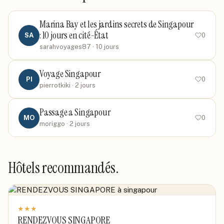
Marina Bay et les jardins secrets de Singapour
: 10 jours en cité-État
SA
0
sarahvoyages87
· 10 jours
Voyage Singapour
PI
0
pierrotkiki
· 2 jours
Passage a Singapour
MO
0
moriggo
· 2 jours
Hôtels recommandés.
★
★
★
RENDEZVOUS SINGAPORE