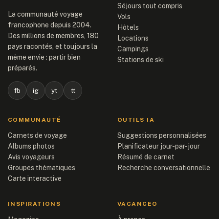
Séjours tout compris
La communauté voyage
Vols
francophone depuis 2004.
Hôtels
Des millions de membres, 180
Locations
pays racontés, et toujours la
Campings
même envie : partir bien
Stations de ski
préparés.
fb
ig
yt
tt
COMMUNAUTÉ
OUTILS IA
Carnets de voyage
Suggestions personnalisées
Albums photos
Planificateur jour-par-jour
Avis voyageurs
Résumé de carnet
Groupes thématiques
Recherche conversationnelle
Carte interactive
INSPIRATIONS
VACANCEO