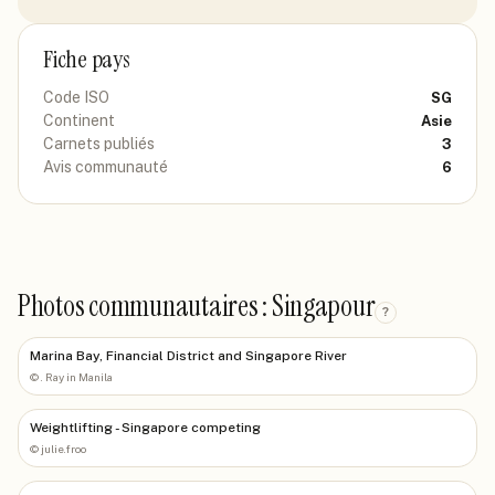
Fiche pays
Code ISO
SG
Continent
Asie
Carnets publiés
3
Avis communauté
6
Photos communautaires : Singapour
?
Marina Bay, Financial District and Singapore River
©
. Ray in Manila
Weightlifting - Singapore competing
©
julie.froo