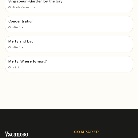
Singapour - Garden by the bay
©
Nicolas Waechter
Concentration
©
julie.froo
Merly and Lyo
©
julie.froo
Merly: Where to visit?
©
l a i l i
Vacanceo
COMPARER