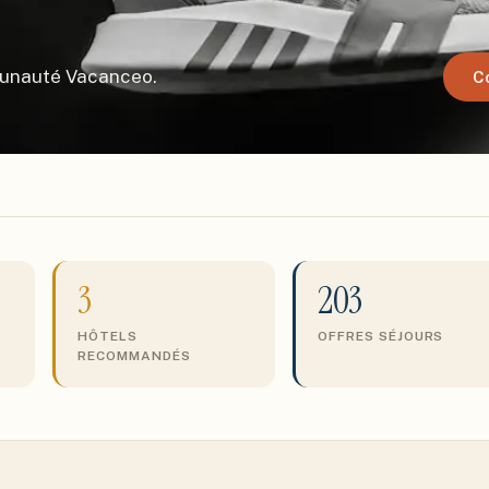
munauté Vacanceo.
C
3
203
HÔTELS
OFFRES SÉJOURS
RECOMMANDÉS