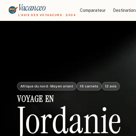
Vacanceo
Comparateur
Destination
L'AVIS DES VOYAGEURS · 2004
Afrique du nord - Moyen orient
16
carnets
12
avis
VOYAGE
EN
Jordanie