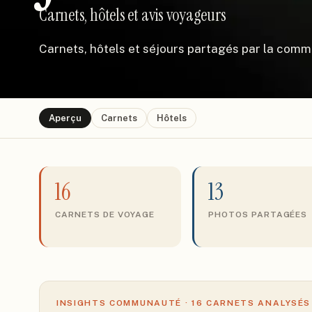
Carnets, hôtels et avis voyageurs
Carnets, hôtels et séjours partagés par la com
Aperçu
Carnets
Hôtels
16
13
CARNETS DE VOYAGE
PHOTOS PARTAGÉES
INSIGHTS COMMUNAUTÉ ·
16
CARNETS ANALYSÉS