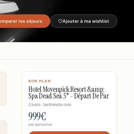
omparer les séjours
Ajouter à ma wishlist
BON PLAN
Hotel Movenpick Resort &amp;
Spa Dead Sea 5* - Départ De Par
2 jours
· lastminute.com
999
€
par personne