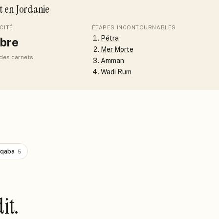
it
en Jordanie
CITÉ
ÉTAPES INCONTOURNABLES
Pétra
bre
Mer Morte
 des carnets
Amman
Wadi Rum
qaba
5
it.