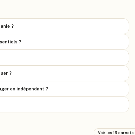
danie ?
sentiels ?
uer ?
yager en indépendant ?
Voir les
16
carnets