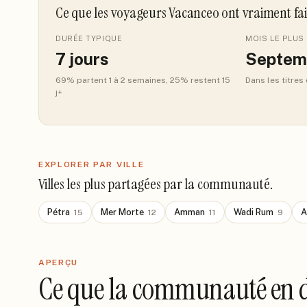
Ce que les voyageurs Vacanceo ont vraiment fa
DURÉE TYPIQUE
MOIS LE PLUS 
7
jours
Septem
69
% partent 1 à 2 semaines
, 25% restent 15
Dans les titres
j+
EXPLORER PAR VILLE
Villes les plus partagées par la communauté.
Pétra
Mer Morte
Amman
Wadi Rum
A
15
12
11
9
APERÇU
Ce que la communauté en d