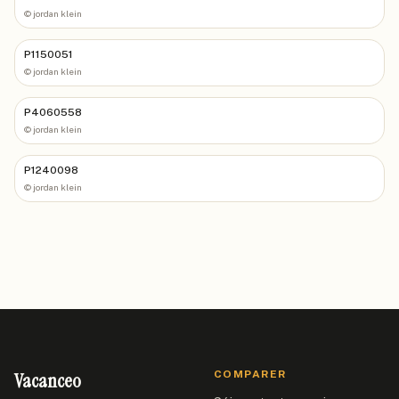
©
jordan klein
P1150051
©
jordan klein
P4060558
©
jordan klein
P1240098
©
jordan klein
Vacanceo
COMPARER