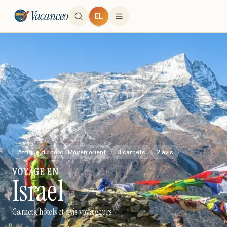
Vacanceo
EL
Afrique du nord - Moyen orient
8
carnets
2
avis
VOYAGE
EN
Israel
Carnets, hôtels et avis voyageurs