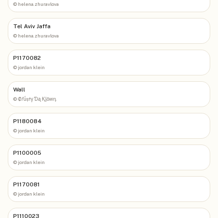
©
helena.zhuravlova
Tel Aviv Jaffa
©
helena.zhuravlova
P1170082
©
jordan klein
Wall
©
₡ґǘșϯγ Ɗᶏ Ⱪᶅṏⱳդ
P1180084
©
jordan klein
P1100005
©
jordan klein
P1170081
©
jordan klein
P1110023