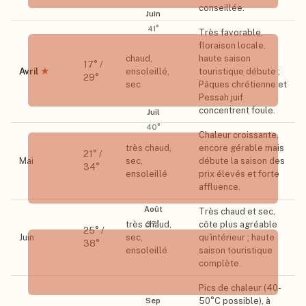
conseillée.
Juin
41
°
Très favorable,
floraison locale,
chaud,
haute saison
17
° /
Avril
★
ensoleillé,
touristique débute ;
29
°
sec
Pâques chrétienne et
Pessah juif
concentrent foule.
Juil
40
°
Chaleur croissante,
très chaud,
encore gérable mais
21
° /
Mai
sec,
débute la saison des
34
°
ensoleillé
prix élevés et forte
affluence.
Août
Très chaud et sec,
très chaud,
côte plus agréable
37
°
25
° /
Juin
sec,
qu'intérieur ; haute
38
°
ensoleillé
saison touristique
complète.
Pics de chaleur (40-
50°C possible), à
Sep