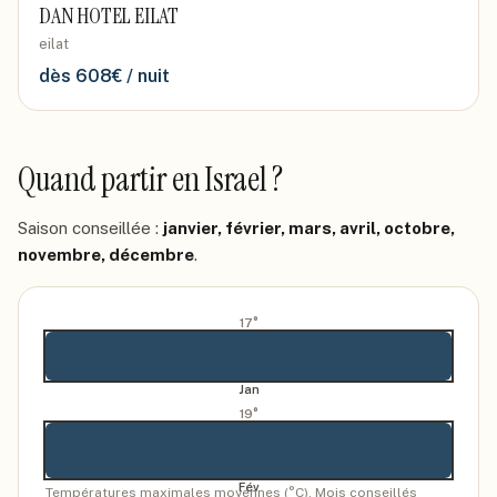
DAN HOTEL EILAT
eilat
dès
608
€ / nuit
Quand partir
en Israel
?
Saison conseillée :
janvier, février, mars, avril, octobre,
novembre, décembre
.
17
°
Jan
19
°
Fév
Températures maximales moyennes (°C). Mois conseillés