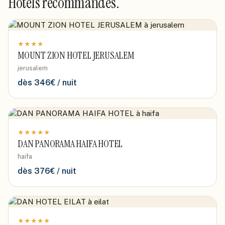
Hôtels recommandés.
★
★
★
★
MOUNT ZION HOTEL JERUSALEM
jerusalem
dès
346
€ / nuit
★
★
★
★
★
DAN PANORAMA HAIFA HOTEL
haifa
dès
376
€ / nuit
★
★
★
★
★