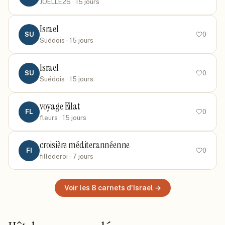
JOELLE26
· 15 jours
Israel
SU
0
Suédois
· 15 jours
Israel
SU
0
Suédois
· 15 jours
voyage Eilat
FL
0
fleurs
· 15 jours
croisière méditerannéenne
FI
0
fillederoi
· 7 jours
Voir les
8
carnets
d'Israel
→