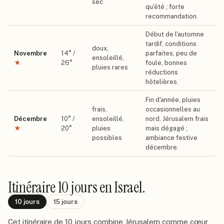
sec
qu'été ; forte
recommandation.
Début de l'automne
tardif, conditions
doux,
Novembre
14
° /
parfaites, peu de
ensoleillé,
★
26
°
foule, bonnes
pluies rares
réductions
hôtelières.
Fin d'année, pluies
frais,
occasionnelles au
Décembre
10
° /
ensoleillé,
nord, Jérusalem frais
★
20
°
pluies
mais dégagé ;
possibles
ambiance festive
décembre.
Itinéraire
10 jours
en Israel
.
10
jours
15
jours
Cet itinéraire de 10 jours combine Jérusalem comme cœur