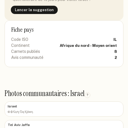
Lancer la suggestion
Fiche pays
Code ISO
IL
Continent
Afrique du nord - Moyen orient
Carnets publiés
8
Avis communauté
2
Photos communautaires : Israel
?
Israel
©
₡ґǘșϯγ Ɗᶏ Ⱪᶅṏⱳդ
Tel Aviv Jaffa