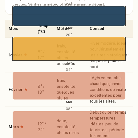
24
°
cerclés. Vérifiez la météo officielle avant le départ.
Temp.
Mar
Mois
Météo
Conseil
(°C)
29
°
Hiver modéré, idéal
frais,
pour Jérusalem et
8
° /
ensoleillé,
Janvier
★
les sites historiques ;
17
°
pluies
risque de pluie au
Avr
possibles
nord.
34
°
Légèrement plus
frais,
chaud que janvier,
9
° /
ensoleillé,
Février
★
conditions de visite
19
°
quelques
excellentes pour
pluies
tous les sites.
Mai
38
°
Début du printemps,
températures
doux,
12
° /
idéales, peu de
Mars
★
ensoleillé,
24
°
touristes ; période
pluies rares
fortement