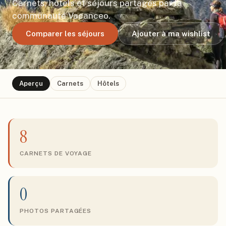
Carnets, hôtels et séjours partagés par la
communauté Vacanceo.
Comparer les séjours
Ajouter à ma wishlist
Aperçu
Carnets
Hôtels
8
CARNETS DE VOYAGE
0
PHOTOS PARTAGÉES