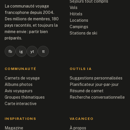
Séjours tout compris
La communauté voyage
Vols
francophone depuis 2004.
Hôtels
Des millions de membres, 180
Locations
pays racontés, et toujours la
Campings
même envie : partir bien
Stations de ski
préparés.
fb
ig
yt
tt
COMMUNAUTÉ
OUTILS IA
Carnets de voyage
Suggestions personnalisées
Albums photos
Planificateur jour-par-jour
Avis voyageurs
Résumé de carnet
Groupes thématiques
Recherche conversationnelle
Carte interactive
INSPIRATIONS
VACANCEO
Magazine
À propos