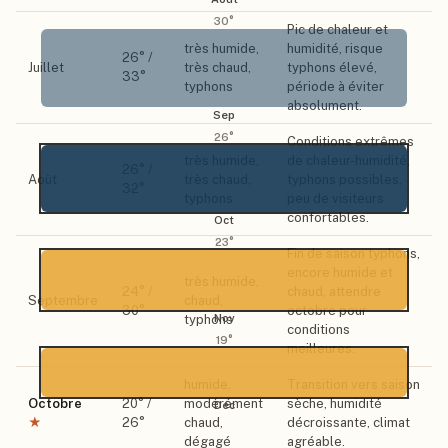
30
°
Pic de chaleur et
très humide,
humidité, risque
26
° /
Juillet
très chaud,
typhons élevé,
33
°
typhons
période à éviter
absolument.
Sep
26
°
Conditions extrêmes
très humide,
de chaleur-humidité,
26
° /
Août
très chaud,
typhons possibles,
32
°
typhons
peu de visiteurs
confortables.
Oct
23
°
Fin de saison typhons,
encore humide et
très humide,
24
° /
chaud, attendre
Septembre
chaud,
30
°
octobre pour
Nov
typhons
conditions
19
°
meilleures.
humide,
Transition vers saison
Octobre
20
° /
modérément
sèche, humidité
Déc
★
26
°
chaud,
décroissante, climat
dégagé
agréable.