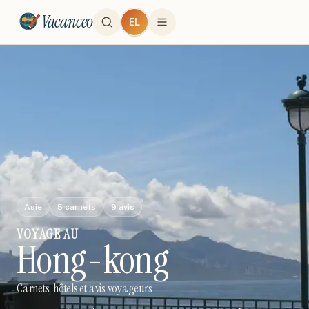
Vacanceo
EL
Asie
5
carnets
9
avis
VOYAGE
AU
Hong-kong
Carnets, hôtels et avis voyageurs