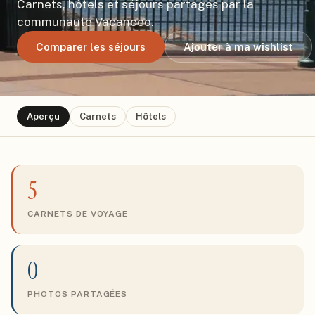
Carnets, hôtels et séjours partagés par la
communauté Vacanceo.
Comparer les séjours
Ajouter à ma wishlist
Aperçu
Carnets
Hôtels
5
CARNETS DE VOYAGE
0
PHOTOS PARTAGÉES