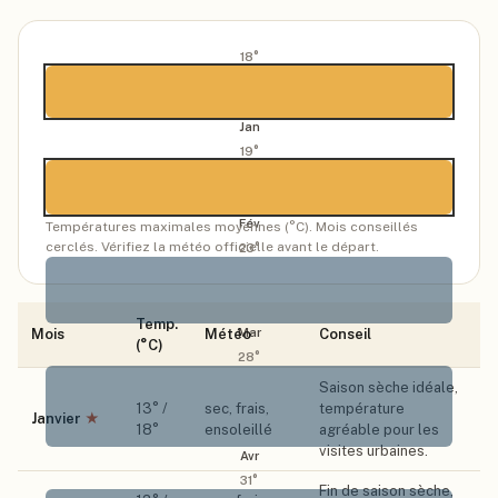
18
°
Jan
19
°
Fév
Températures maximales moyennes (°C). Mois conseillés
cerclés. Vérifiez la météo officielle avant le départ.
23
°
Temp.
Mar
Mois
Météo
Conseil
(°C)
28
°
Saison sèche idéale,
13
° /
sec, frais,
température
Janvier
★
18
°
ensoleillé
agréable pour les
visites urbaines.
Avr
31
°
Fin de saison sèche,