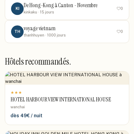
De Hong-Kong à Canton - Novembre
KI
0
kinkaku
· 15 jours
voyage vietnam
TH
0
thanhhuyen
· 1000 jours
Hôtels recommandés.
★
★
★
HOTEL HARBOUR VIEW INTERNATIONAL HOUSE
wanchai
dès
49
€ / nuit