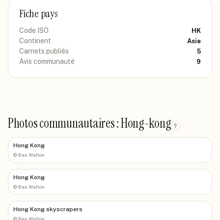
Fiche pays
Code ISO
HK
Continent
Asie
Carnets publiés
5
Avis communauté
9
Photos communautaires : Hong-kong
?
Hong Kong
©
Bex.Walton
Hong Kong
©
Bex.Walton
Hong Kong skyscrapers
©
Bex.Walton