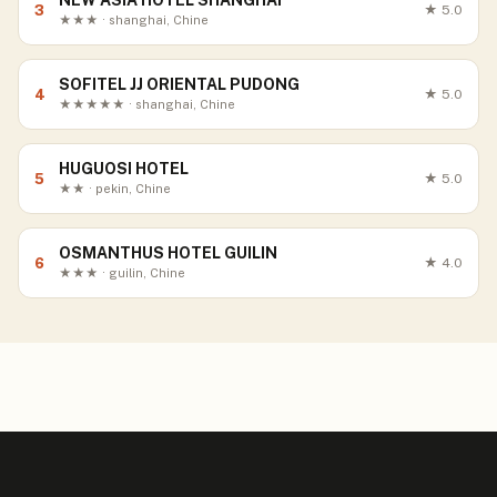
NEW ASIA HOTEL SHANGHAI
3
★
5.0
★★★ · shanghai, Chine
SOFITEL JJ ORIENTAL PUDONG
4
★
5.0
★★★★★ · shanghai, Chine
HUGUOSI HOTEL
5
★
5.0
★★ · pekin, Chine
OSMANTHUS HOTEL GUILIN
6
★
4.0
★★★ · guilin, Chine