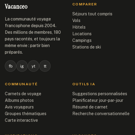
Vacanceo
COMPARER
Séjours tout compris
La communauté voyage
Vols
francophone depuis 2004.
Hôtels
Des millions de membres, 180
Locations
pays racontés, et toujours la
Campings
même envie : partir bien
Stations de ski
préparés.
fb
ig
yt
tt
COMMUNAUTÉ
OUTILS IA
Carnets de voyage
Suggestions personnalisées
Albums photos
Planificateur jour-par-jour
Avis voyageurs
Résumé de carnet
Groupes thématiques
Recherche conversationnelle
Carte interactive