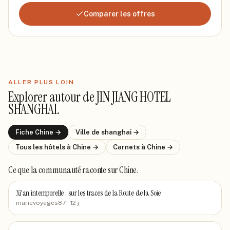
Comparer les offres
ALLER PLUS LOIN
Explorer autour de
JIN JIANG HOTEL
SHANGHAI
.
Fiche
Chine
→
Ville de
shanghai
→
Tous les hôtels
à Chine
→
Carnets
à Chine
→
Ce que la communauté raconte
sur Chine
.
Xi'an intemporelle : sur les traces de la Route de la Soie
marievoyages87
· 12 j