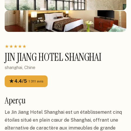
★
★
★
★
★
JIN JIANG HOTEL SHANGHAI
shanghai, Chine
★
4.4
/5
·
1 311
avis
Aperçu
Le Jin Jiang Hotel Shanghai est un établissement cinq
étoiles situé en plein cœur de Shanghai, offrant une
alternative de caractère aux immeubles de grande