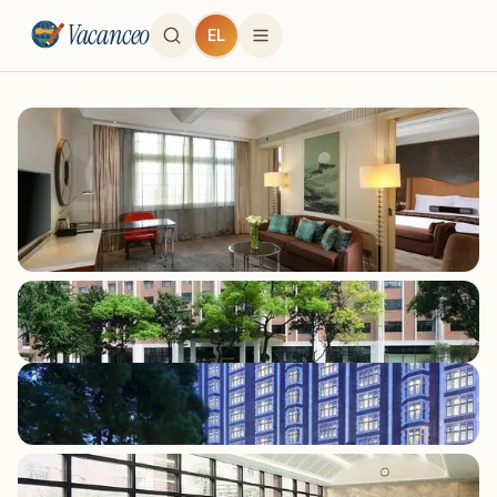
Vacanceo
EL