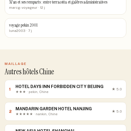
Xi'an et ses remparts : entre terracotta et galères administratives
marcg-voyageur
· 12 j
voyage pekin 2001
luna2003
· 7 j
MAILLAGE
Autres hôtels Chine
HOTEL DAYS INN FORBIDDEN CITY BEIJING
1
★
5.0
★★★ · pekin, Chine
MANDARIN GARDEN HOTEL NANJING
2
★
5.0
★★★★★ · nankin, Chine