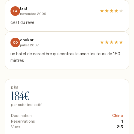
laid
★
★
★
★
★
LA
novembre 2009
c'est du reve
coukar
★
★
★
★
★
CO
juillet 2007
un hotel de caractère qui contraste avec les tours de 150
mètres
DÈS
184
€
par nuit · indicatif
Destination
Chine
Réservations
1
Vues
215