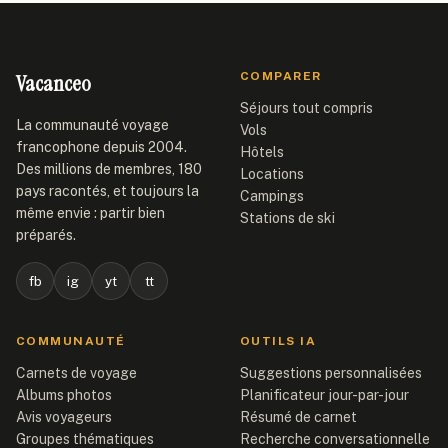
Vacanceo
COMPARER
Séjours tout compris
La communauté voyage
Vols
francophone depuis 2004.
Hôtels
Des millions de membres, 180
Locations
pays racontés, et toujours la
Campings
même envie : partir bien
Stations de ski
préparés.
fb
ig
yt
tt
COMMUNAUTÉ
OUTILS IA
Carnets de voyage
Suggestions personnalisées
Albums photos
Planificateur jour-par-jour
Avis voyageurs
Résumé de carnet
Groupes thématiques
Recherche conversationnelle