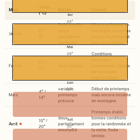
Temp.
Mois
Météo
Conseil
(°C)
Avr
25
°
froid, humide,
Hiver continental en
0
° /
neige
montagne, rigoureux
Janvier
8
°
possible en
et peu recommandé
montagne
pour le tourisme.
Mai
Conditions
29
°
hivernales
1
° /
Février
froid, humide
persistantes, routes
10
°
en montagne
impraticables.
Juin
variable,
Début de printemps
31
°
4
° /
Mars
printemps
mais encore instable
14
°
précoce
en montagne.
Printemps établi,
doux,
bonnes conditions
Juil
10
° /
Avril
★
partiellement
pour la randonnée et
20
°
30
°
ensoleillé
la visite, foule
limitée.