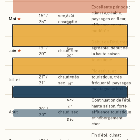
Excellente période :
climat agréable,
15
° /
sec,
Août
Mai
★
paysages en fleur,
25
°
ensoleillé
26
°
affluence encore
modérée.
Début de l'été, très
19
° /
agréable, début de
Sep
Juin
★
chaud, sec
29
°
la haute saison
20
°
touristique.
Pic estival et
21
° /
chaud, très
touristique, très
Oct
Juillet
31
°
sec
fréquenté, paysages
14
°
montagneux brûlés.
Continuation de l'été,
Nov
haute saison, forte
9
°
20
° /
Août
chaud, sec
affluence touristique
30
°
et hébergement
Déc
cher.
Fin d'été, climat