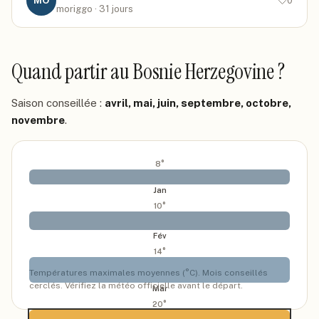
MO
0
moriggo
· 31 jours
Quand partir
au Bosnie Herzegovine
?
Saison conseillée :
avril, mai, juin, septembre, octobre,
novembre
.
8
°
Jan
10
°
Fév
14
°
Températures maximales moyennes (°C). Mois conseillés
cerclés. Vérifiez la météo officielle avant le départ.
Mar
20
°