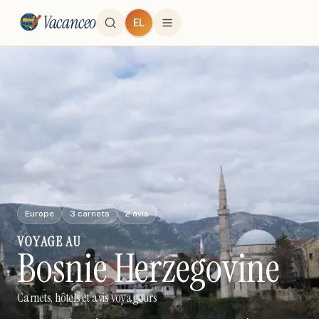
Vacanceo
EL
Europe
3
carnets
2
avis
VOYAGE
AU
Bosnie Herzegovine
Carnets, hôtels et avis voyageurs