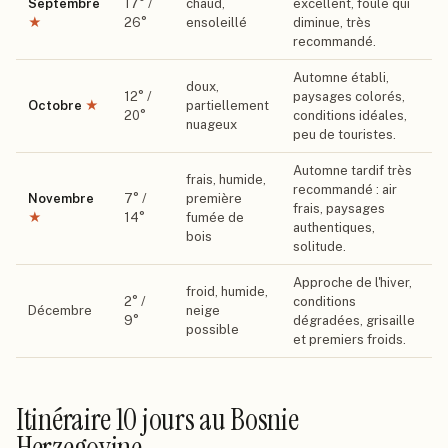
Septembre
17
° /
chaud,
excellent, foule qui
★
26
°
ensoleillé
diminue, très
recommandé.
Automne établi,
doux,
12
° /
paysages colorés,
Octobre
★
partiellement
20
°
conditions idéales,
nuageux
peu de touristes.
Automne tardif très
frais, humide,
recommandé : air
Novembre
7
° /
première
frais, paysages
★
14
°
fumée de
authentiques,
bois
solitude.
Approche de l'hiver,
froid, humide,
2
° /
conditions
Décembre
neige
9
°
dégradées, grisaille
possible
et premiers froids.
Itinéraire
10 jours
au Bosnie
Herzegovine
.