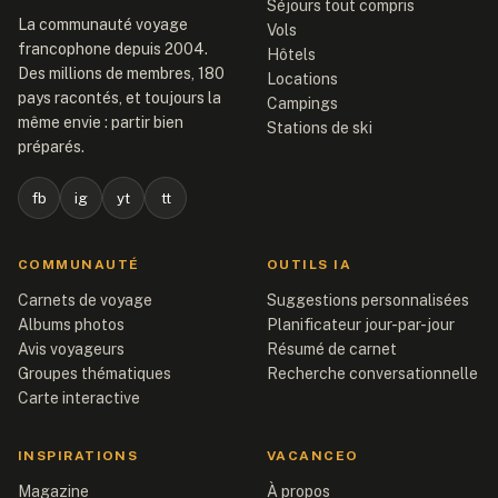
Séjours tout compris
La communauté voyage
Vols
francophone depuis 2004.
Hôtels
Des millions de membres, 180
Locations
pays racontés, et toujours la
Campings
même envie : partir bien
Stations de ski
préparés.
fb
ig
yt
tt
COMMUNAUTÉ
OUTILS IA
Carnets de voyage
Suggestions personnalisées
Albums photos
Planificateur jour-par-jour
Avis voyageurs
Résumé de carnet
Groupes thématiques
Recherche conversationnelle
Carte interactive
INSPIRATIONS
VACANCEO
Magazine
À propos