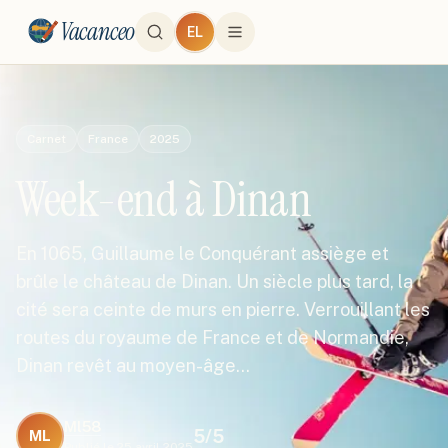
Vacanceo
EL
Carnet
France
2025
Week-end à Dinan
En 1065, Guillaume le Conquérant assiège et
brûle le château de Dinan. Un siècle plus tard, la
cité sera ceinte de murs en pierre. Verrouillant les
routes du royaume de France et de Normandie,
Dinan revêt au moyen-âge…
Ml58
5
/5
ML
Publié le
25 avril 2025