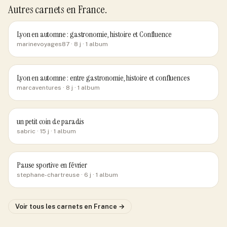
Autres carnets
en France
.
Lyon en automne : gastronomie, histoire et Confluence
marinevoyages87
· 8 j
· 1 album
Lyon en automne : entre gastronomie, histoire et confluences
marcaventures
· 8 j
· 1 album
un petit coin de paradis
sabric
· 15 j
· 1 album
Pause sportive en février
stephane-chartreuse
· 6 j
· 1 album
Voir tous les carnets
en France
→