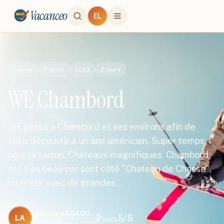
Vacanceo
EL
Carnet
France
2023
2
jours
WE Chambord
WE passé à Chambord et ses environs afin de
faire découvrir à un ami américain. Super temps
pour la saison, Chateaux magnifiques. Chambord
est très beau par sont côté "Chateau de Chasse",
intérieur avec de grandes…
laurence45400
2
5
/5
LA
jours
Publié le
4 mars 2023