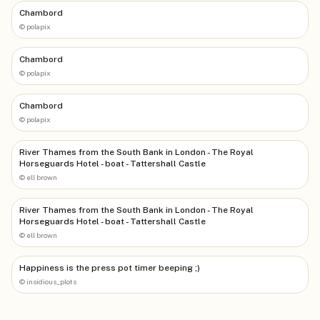
Chambord
©
polapix
Chambord
©
polapix
Chambord
©
polapix
River Thames from the South Bank in London - The Royal
Horseguards Hotel - boat - Tattershall Castle
©
ell brown
River Thames from the South Bank in London - The Royal
Horseguards Hotel - boat - Tattershall Castle
©
ell brown
Happiness is the press pot timer beeping ;)
©
insidious_plots