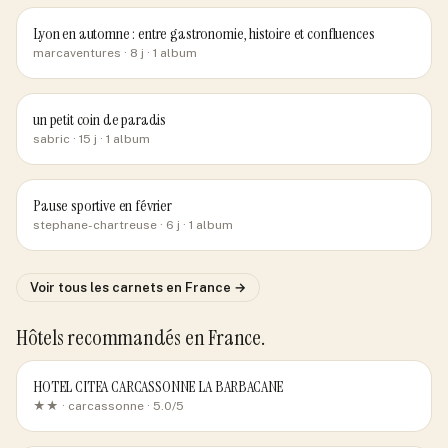
Lyon en automne : entre gastronomie, histoire et confluences
marcaventures
· 8 j
· 1 album
un petit coin de paradis
sabric
· 15 j
· 1 album
Pause sportive en février
stephane-chartreuse
· 6 j
· 1 album
Voir tous les carnets
en France
→
Hôtels recommandés
en France
.
HOTEL CITEA CARCASSONNE LA BARBACANE
★★ ·
carcassonne
· 5.0/5