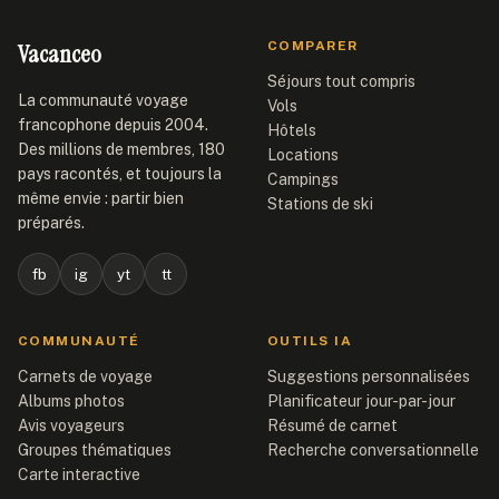
Vacanceo
COMPARER
Séjours tout compris
La communauté voyage
Vols
francophone depuis 2004.
Hôtels
Des millions de membres, 180
Locations
pays racontés, et toujours la
Campings
même envie : partir bien
Stations de ski
préparés.
fb
ig
yt
tt
COMMUNAUTÉ
OUTILS IA
Carnets de voyage
Suggestions personnalisées
Albums photos
Planificateur jour-par-jour
Avis voyageurs
Résumé de carnet
Groupes thématiques
Recherche conversationnelle
Carte interactive